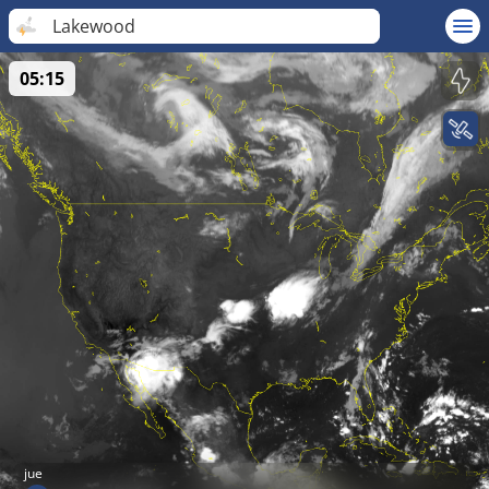
Lakewood
05:15
jue