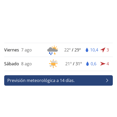
Viernes
7 ago
22°
/
29°
10,4
3
Sábado
8 ago
21°
/
31°
0,6
4
Previsión meteorológica a 14 días.