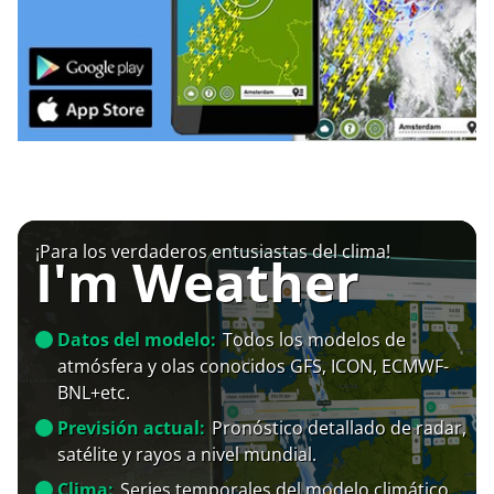
¡Para los verdaderos entusiastas del clima!
I'm Weather
Datos del modelo:
Todos los modelos de
atmósfera y olas conocidos GFS, ICON, ECMWF-
BNL+etc.
Previsión actual:
Pronóstico detallado de radar,
satélite y rayos a nivel mundial.
Clima:
Series temporales del modelo climático