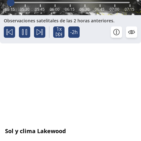
05:15
05:30
05:45
06:00
06:15
06:30
06:45
07:00
07:15
Observaciones satelitales de las 2 horas anteriores.
1x
-2h
Sol y clima Lakewood