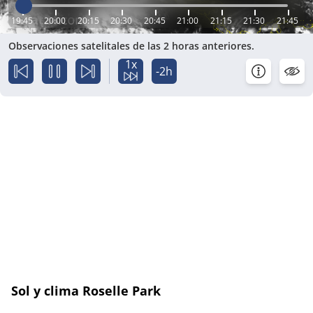
19:45
20:00
20:15
20:30
20:45
21:00
21:15
21:30
21:45
Observaciones satelitales de las 2 horas anteriores.
1x
-2h
Sol y clima Roselle Park