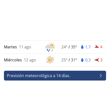
Martes
11 ago
24°
/
35°
1,7
4
Miércoles
12 ago
25°
/
31°
0,3
3
Previsión meteorológica a 14 días.