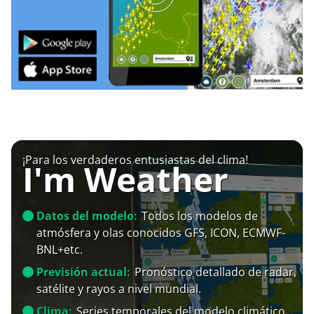
¡Para los verdaderos entusiastas del clima!
I'm Weather
Datos del modelo:
Todos los modelos de
atmósfera y olas conocidos GFS, ICON, ECMWF-
BNL+etc.
Previsión actual:
Pronóstico detallado de radar,
satélite y rayos a nivel mundial.
Clima:
Series temporales del modelo climático