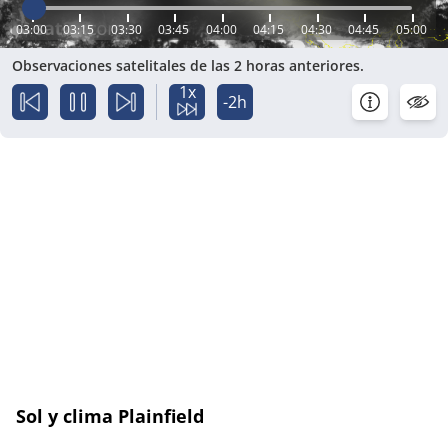
03:00
03:15
03:30
03:45
04:00
04:15
04:30
04:45
05:00
Observaciones satelitales de las 2 horas anteriores.
1x
-2h
Sol y clima Plainfield