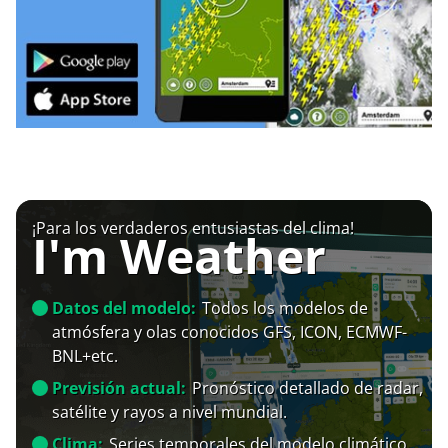
¡Para los verdaderos entusiastas del clima!
I'm Weather
Datos del modelo:
Todos los modelos de
atmósfera y olas conocidos GFS, ICON, ECMWF-
BNL+etc.
Previsión actual:
Pronóstico detallado de radar,
satélite y rayos a nivel mundial.
Clima:
Series temporales del modelo climático