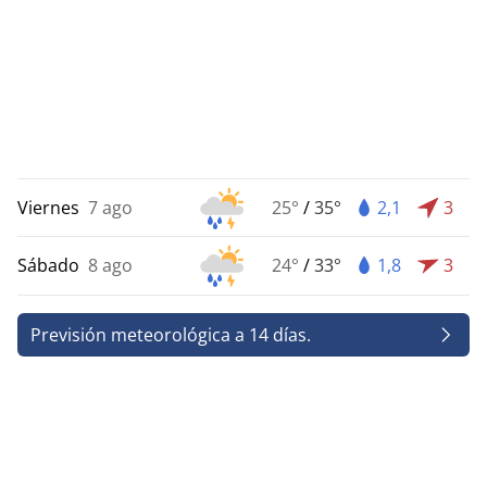
Viernes
7 ago
25°
/
35°
2,1
3
Sábado
8 ago
24°
/
33°
1,8
3
Previsión meteorológica a 14 días.