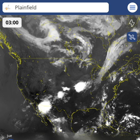
Plainfield
03:00
jue