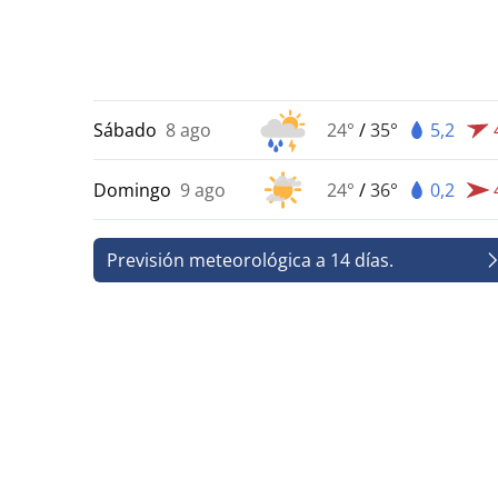
Sábado
8 ago
24°
/
35°
5,2
Domingo
9 ago
24°
/
36°
0,2
Previsión meteorológica a 14 días.