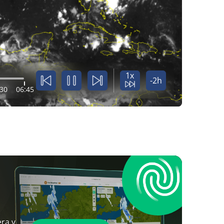
1x
-2h
:30
06:45
ra y