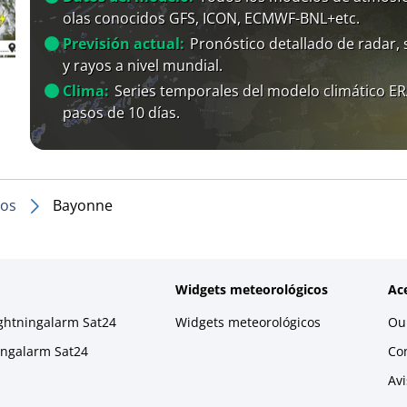
olas conocidos GFS, ICON, ECMWF-BNL+etc.
Previsión actual:
Pronóstico detallado de radar, s
y rayos a nivel mundial.
Clima:
Series temporales del modelo climático E
pasos de 10 días.
dos
Bayonne
Widgets meteorológicos
Ac
ightningalarm Sat24
Widgets meteorológicos
Our
ningalarm Sat24
Co
Avi