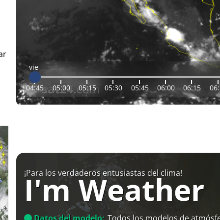
ar
vie
04:45
05:00
05:15
05:30
05:45
06:00
06:15
06
¡Para los verdaderos entusiastas del clima!
I'm Weather
Datos del modelo:
Todos los modelos de atmósfe