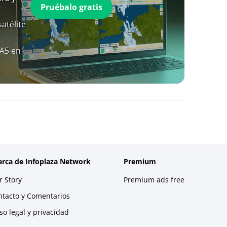
Pruébalo gratis
atélite
RA5 en
erca de Infoplaza Network
Premium
 Story
Premium ads free
ntacto y Comentarios
so legal y privacidad