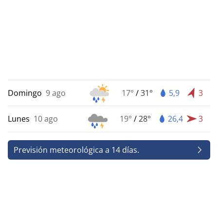
Domingo
9 ago
17°
/
31°
5,9
3
Lunes
10 ago
19°
/
28°
26,4
3
Previsión meteorológica a 14 días.