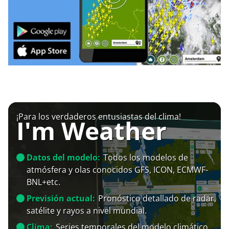
¡Para los verdaderos entusiastas del clima!
I'm Weather
Datos del modelo:
Todos los modelos de
atmósfera y olas conocidos GFS, ICON, ECMWF-
BNL+etc.
Previsión actual:
Pronóstico detallado de radar,
satélite y rayos a nivel mundial.
Clima:
Series temporales del modelo climático