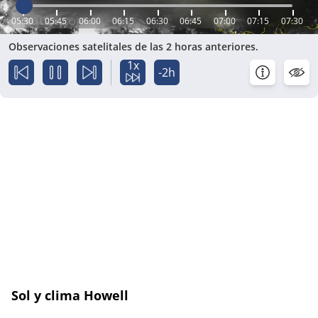
05:30
05:45
06:00
06:15
06:30
06:45
07:00
07:15
07:30
Observaciones satelitales de las 2 horas anteriores.
1x
-2h
Sol y clima Howell