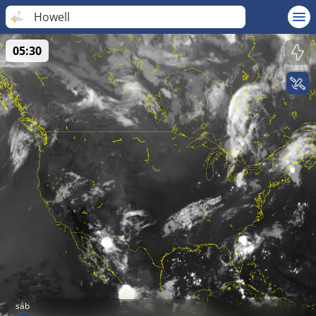
Howell
05:30
sáb