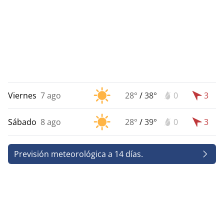
Viernes
7 ago
28°
/
38°
0
3
Sábado
8 ago
28°
/
39°
0
3
Previsión meteorológica a 14 días.