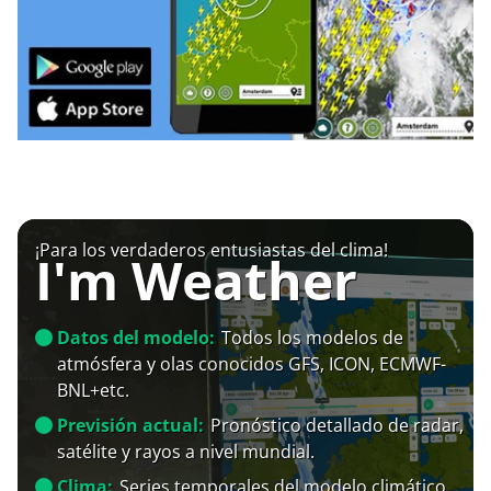
¡Para los verdaderos entusiastas del clima!
I'm Weather
Datos del modelo:
Todos los modelos de
atmósfera y olas conocidos GFS, ICON, ECMWF-
BNL+etc.
Previsión actual:
Pronóstico detallado de radar,
satélite y rayos a nivel mundial.
Clima:
Series temporales del modelo climático