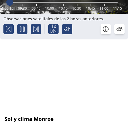
09:15
09:30
09:45
10:00
10:15
10:30
10:45
11:00
11:15
Observaciones satelitales de las 2 horas anteriores.
1x
-2h
Sol y clima Monroe