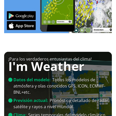
¡Para los verdaderos entusiastas del clima!
I'm Weather
Datos del modelo:
Todos los modelos de
atmósfera y olas conocidos GFS, ICON, ECMWF-
BNL+etc.
Previsión actual:
Pronóstico detallado de radar,
satélite y rayos a nivel mundial.
Clima:
Series temporales del modelo climático