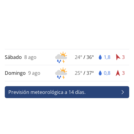
Sábado
8 ago
24°
/
36°
1,8
3
Domingo
9 ago
25°
/
37°
0,8
3
Previsión meteorológica a 14 días.