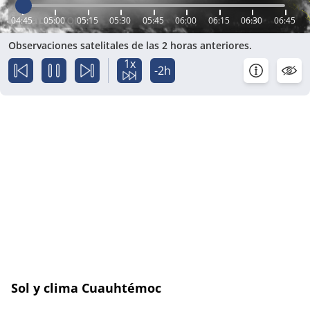
04:45
05:00
05:15
05:30
05:45
06:00
06:15
06:30
06:45
Observaciones satelitales de las 2 horas anteriores.
1x
-2h
Sol y clima Cuauhtémoc