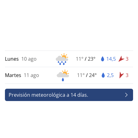
Lunes
10 ago
11°
/
23°
14,5
3
Martes
11 ago
11°
/
24°
2,5
3
Previsión meteorológica a 14 días.