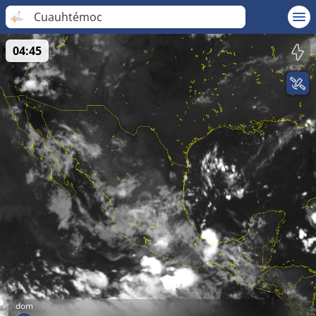
Cuauhtémoc
04:45
dom