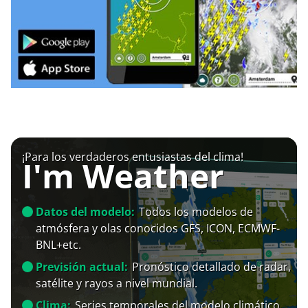
¡Para los verdaderos entusiastas del clima!
I'm Weather
Datos del modelo:
Todos los modelos de
atmósfera y olas conocidos GFS, ICON, ECMWF-
BNL+etc.
Previsión actual:
Pronóstico detallado de radar,
satélite y rayos a nivel mundial.
Clima:
Series temporales del modelo climático