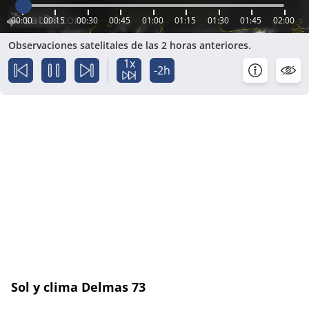
00:00
00:15
00:30
00:45
01:00
01:15
01:30
01:45
02:00
Observaciones satelitales de las 2 horas anteriores.
1x
-2h
Sol y clima Delmas 73