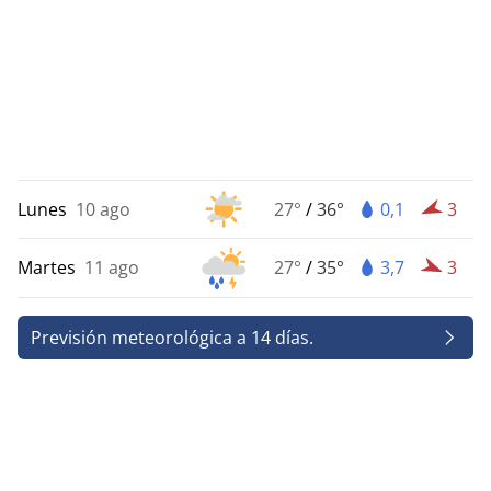
Lunes
10 ago
27°
/
36°
0,1
3
Martes
11 ago
27°
/
35°
3,7
3
Previsión meteorológica a 14 días.