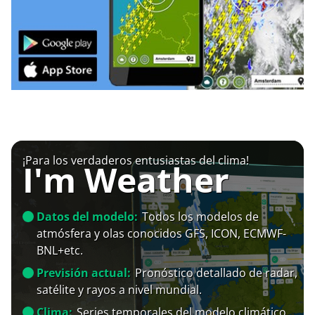
¡Para los verdaderos entusiastas del clima!
I'm Weather
Datos del modelo:
Todos los modelos de
atmósfera y olas conocidos GFS, ICON, ECMWF-
BNL+etc.
Previsión actual:
Pronóstico detallado de radar,
satélite y rayos a nivel mundial.
Clima:
Series temporales del modelo climático