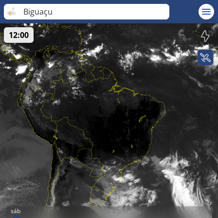
Biguaçu
12:00
sáb