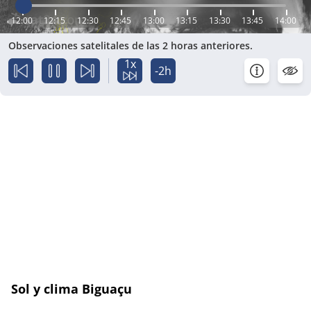
12:00
12:15
12:30
12:45
13:00
13:15
13:30
13:45
14:00
Observaciones satelitales de las 2 horas anteriores.
1x
-2h
Sol y clima Biguaçu