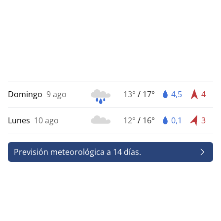
Domingo
9 ago
13°
/
17°
4,5
4
Lunes
10 ago
12°
/
16°
0,1
3
Previsión meteorológica a 14 días.