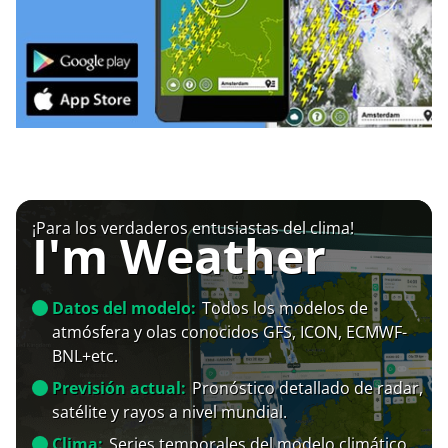
¡Para los verdaderos entusiastas del clima!
I'm Weather
Datos del modelo:
Todos los modelos de
atmósfera y olas conocidos GFS, ICON, ECMWF-
BNL+etc.
Previsión actual:
Pronóstico detallado de radar,
satélite y rayos a nivel mundial.
Clima:
Series temporales del modelo climático