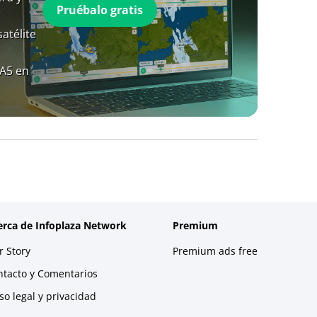
Pruébalo gratis
atélite
RA5 en
erca de Infoplaza Network
Premium
 Story
Premium ads free
ntacto y Comentarios
so legal y privacidad