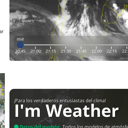
ar
mié
20:45
21:00
21:15
21:30
21:45
22:00
22:15
22
¡Para los verdaderos entusiastas del clima!
I'm Weather
Datos del modelo:
Todos los modelos de atmósfe