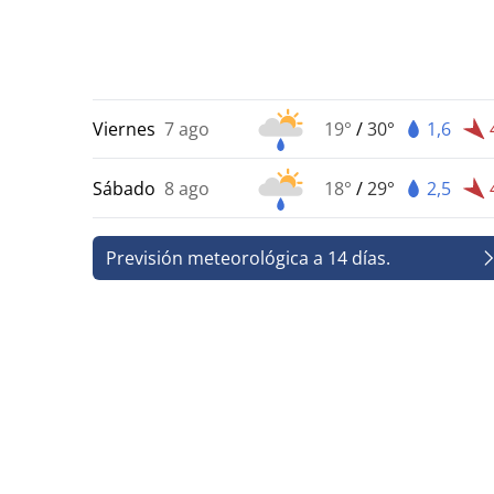
Viernes
7 ago
19°
/
30°
1,6
Sábado
8 ago
18°
/
29°
2,5
Previsión meteorológica a 14 días.