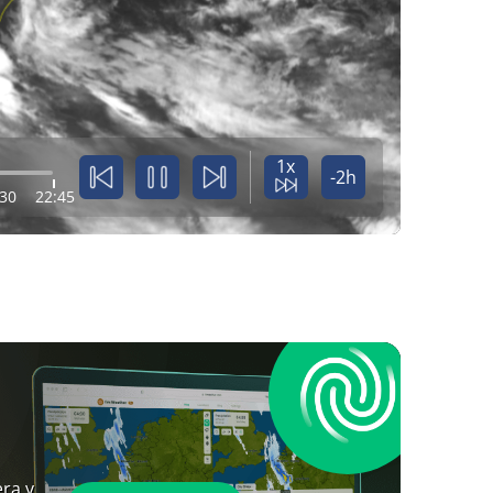
1x
-2h
:30
22:45
ra y