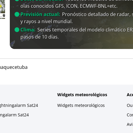
olas conocidos GFS, ICON, ECMWF-BNL+etc.
Previsión actual:
Pronóstico detallado de radar, s
y rayos a nivel mundial.
Clima:
Series temporales del modelo climático E
pasos de 10 días.
uaquecetuba
Widgets meteorológicos
Ac
ightningalarm Sat24
Widgets meteorológicos
Our
ningalarm Sat24
Co
Avi