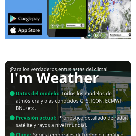
¡Para los verdaderos entusiastas del clima!
I'm Weather
Datos del modelo:
Todos los modelos de
atmósfera y olas conocidos GFS, ICON, ECMWF-
BNL+etc.
Previsión actual:
Pronóstico detallado de radar,
satélite y rayos a nivel mundial.
Clima:
Series temporales del modelo climático