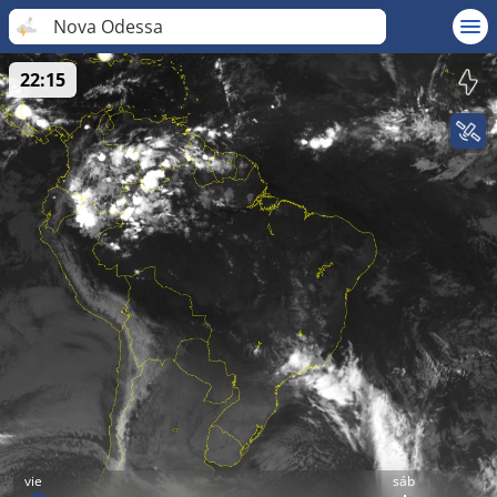
Nova Odessa
22:15
vie
sáb