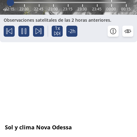
22:15
22:30
22:45
23:00
23:15
23:30
23:45
00:00
00:15
Observaciones satelitales de las 2 horas anteriores.
1x
-2h
Sol y clima Nova Odessa