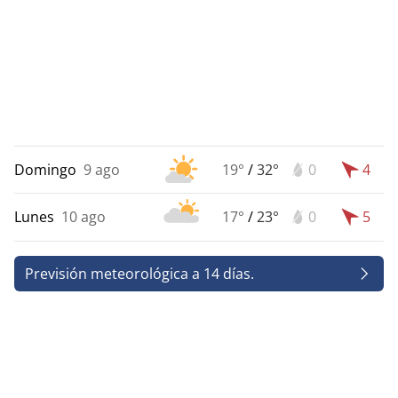
Domingo
9 ago
19°
/
32°
0
4
Lunes
10 ago
17°
/
23°
0
5
Previsión meteorológica a 14 días.