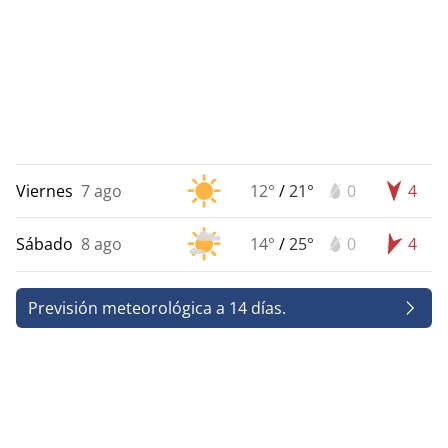
Viernes
7 ago
12°
/
21°
0
4
Sábado
8 ago
14°
/
25°
0
4
Previsión meteorológica a 14 días.