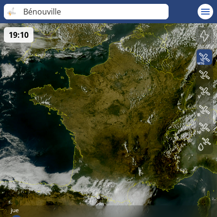
Bénouville
19:10
jue