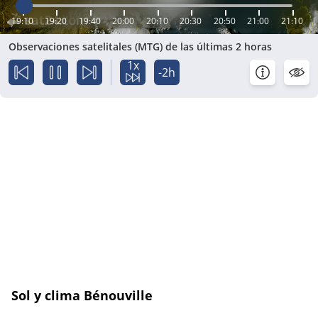
19:10
19:20
19:40
20:00
20:10
20:30
20:50
21:00
21:10
Observaciones satelitales (MTG) de las últimas 2 horas
1x
-2h
Sol y clima Bénouville