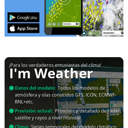
¡Para los verdaderos entusiastas del clima!
I'm Weather
Datos del modelo:
Todos los modelos de
atmósfera y olas conocidos GFS, ICON, ECMWF-
BNL+etc.
Previsión actual:
Pronóstico detallado de radar,
satélite y rayos a nivel mundial.
Clima:
Series temporales del modelo climático