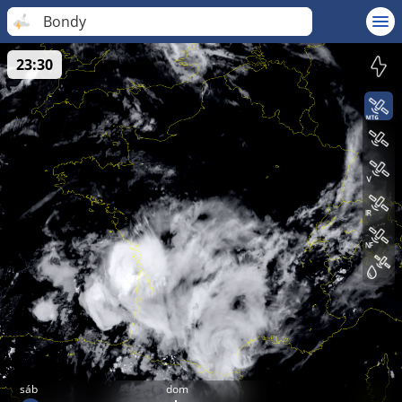
Bondy
23:30
sáb
dom