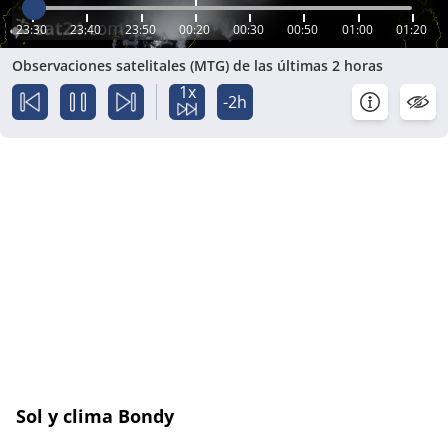
23:30
23:40
23:50
00:20
00:30
00:50
01:00
01:20
Observaciones satelitales (MTG) de las últimas 2 horas
1x
-2h
Sol y clima Bondy