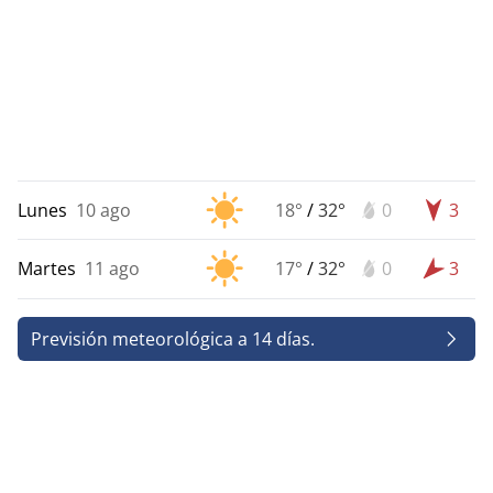
Lunes
10 ago
18°
/
32°
0
3
Martes
11 ago
17°
/
32°
0
3
Previsión meteorológica a 14 días.