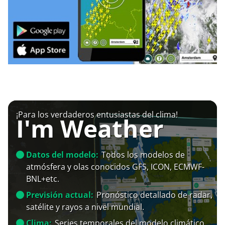
¡Para los verdaderos entusiastas del clima!
I'm Weather
Datos del modelo:
Todos los modelos de
atmósfera y olas conocidos GFS, ICON, ECMWF-
BNL+etc.
Previsión actual:
Pronóstico detallado de radar,
satélite y rayos a nivel mundial.
Clima:
Series temporales del modelo climático