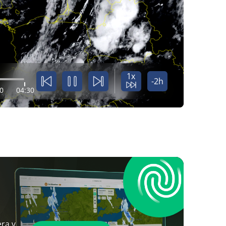
1x
-2h
0
04:30
ra y