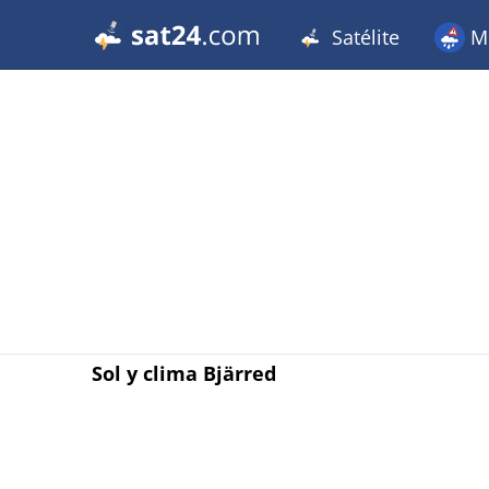
Satélite
Me
Sol y clima Bjärred