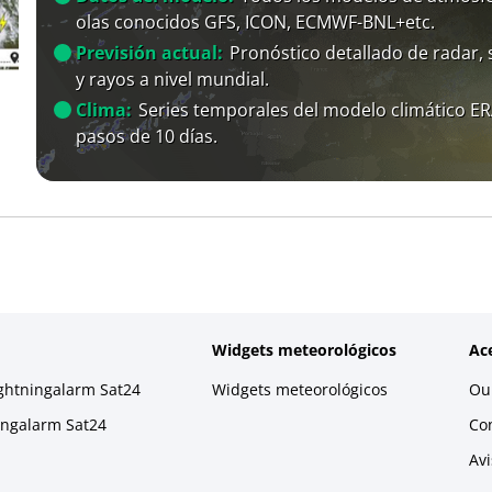
olas conocidos GFS, ICON, ECMWF-BNL+etc.
Previsión actual:
Pronóstico detallado de radar, s
y rayos a nivel mundial.
Clima:
Series temporales del modelo climático E
pasos de 10 días.
Widgets meteorológicos
Ac
ightningalarm Sat24
Widgets meteorológicos
Our
ningalarm Sat24
Co
Avi