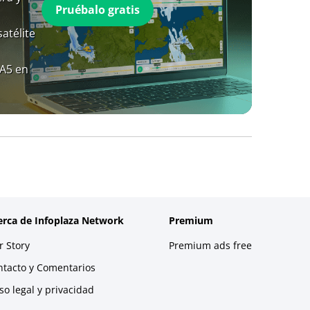
Pruébalo gratis
atélite
RA5 en
erca de Infoplaza Network
Premium
 Story
Premium ads free
ntacto y Comentarios
so legal y privacidad