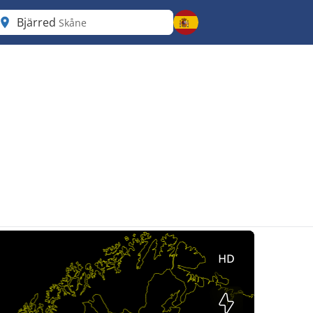
Bjärred
Skåne