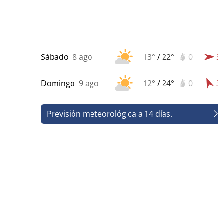
Sábado
8 ago
13°
/
22°
0
Domingo
9 ago
12°
/
24°
0
Previsión meteorológica a 14 días.