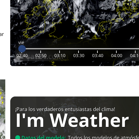
ar
vie
02:40
02:50
03:10
03:30
03:40
04:00
04:1
¡Para los verdaderos entusiastas del clima!
I'm Weather
Datos del modelo:
Todos los modelos de atmósfe