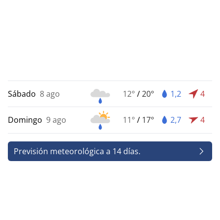
Sábado
8 ago
12°
/
20°
1,2
4
Domingo
9 ago
11°
/
17°
2,7
4
Previsión meteorológica a 14 días.