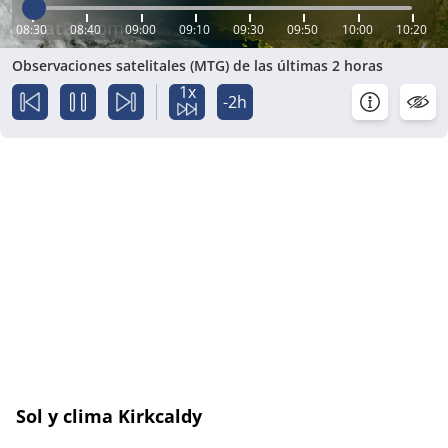
08:30
08:40
09:00
09:10
09:30
09:50
10:00
10:20
Observaciones satelitales (MTG) de las últimas 2 horas
1x
-2h
Sol y clima Kirkcaldy