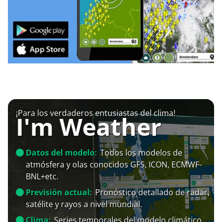
¡Para los verdaderos entusiastas del clima!
I'm Weather
Datos del modelo:
Todos los modelos de
atmósfera y olas conocidos GFS, ICON, ECMWF-
BNL+etc.
Previsión actual:
Pronóstico detallado de radar,
satélite y rayos a nivel mundial.
Clima:
Series temporales del modelo climático