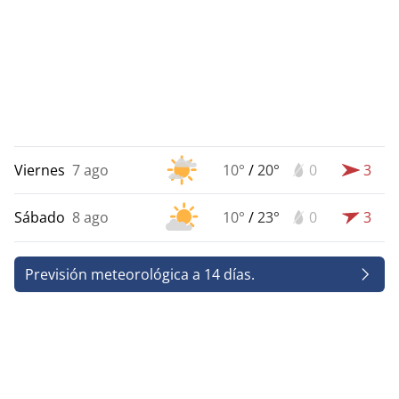
Viernes
7 ago
10°
/
20°
0
3
Sábado
8 ago
10°
/
23°
0
3
Previsión meteorológica a 14 días.