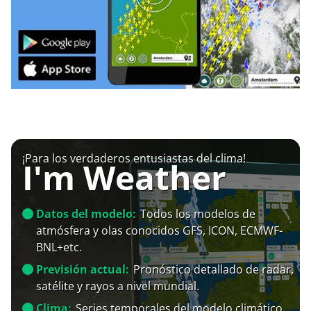
¡Para los verdaderos entusiastas del clima!
I'm Weather
Datos del modelo:
Todos los modelos de
atmósfera y olas conocidos GFS, ICON, ECMWF-
BNL+etc.
Previsión actual:
Pronóstico detallado de radar,
satélite y rayos a nivel mundial.
Clima:
Series temporales del modelo climático