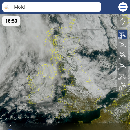
Mold
16:50
jue