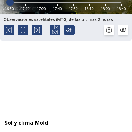
16:50
17:00
17:20
17:40
17:50
18:10
18:20
18:40
Observaciones satelitales (MTG) de las últimas 2 horas
1x
-2h
Sol y clima Mold