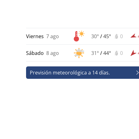
Viernes
7 ago
30°
/
45°
0
Sábado
8 ago
31°
/
44°
0
Previsión meteorológica a 14 días.