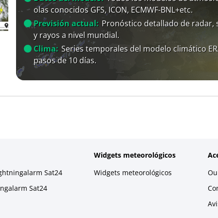
olas conocidos GFS, ICON, ECMWF-BNL+etc.
Previsión actual:
Pronóstico detallado de radar, s
y rayos a nivel mundial.
Clima:
Series temporales del modelo climático E
pasos de 10 días.
Widgets meteorológicos
Ac
ightningalarm Sat24
Widgets meteorológicos
Our
ningalarm Sat24
Co
Avi