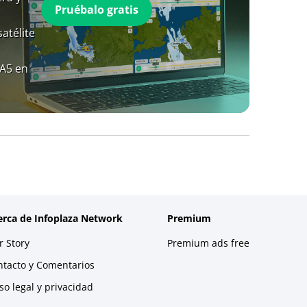
Pruébalo gratis
atélite
RA5 en
erca de Infoplaza Network
Premium
 Story
Premium ads free
ntacto y Comentarios
so legal y privacidad