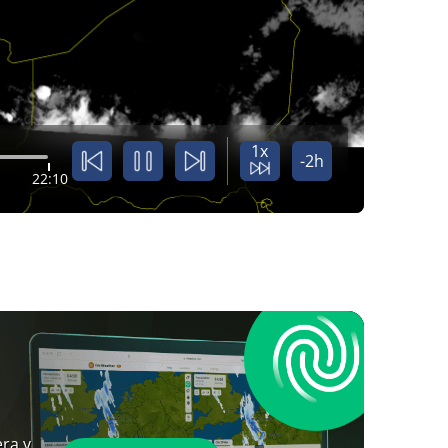
1x
-2h
22:10
ra y