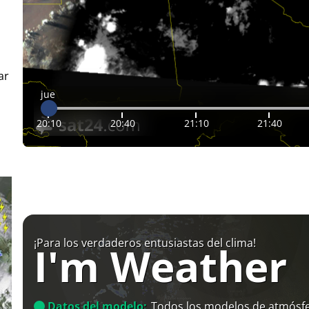
ar
jue
20:10
20:40
21:10
21:40
¡Para los verdaderos entusiastas del clima!
I'm Weather
Datos del modelo:
Todos los modelos de atmósfe