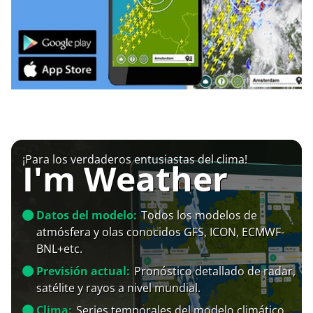
¡Para los verdaderos entusiastas del clima!
I'm Weather
Datos del modelo:
Todos los modelos de
atmósfera y olas conocidos GFS, ICON, ECMWF-
BNL+etc.
Previsión actual:
Pronóstico detallado de radar,
satélite y rayos a nivel mundial.
Clima:
Series temporales del modelo climático