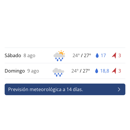
Sábado
8 ago
24°
/
27°
17
3
Domingo
9 ago
24°
/
27°
18,8
3
Previsión meteorológica a 14 días.