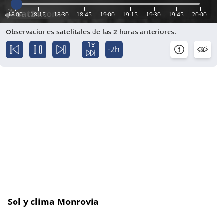
18:00
18:15
18:30
18:45
19:00
19:15
19:30
19:45
20:00
Observaciones satelitales de las 2 horas anteriores.
1x
-2h
Sol y clima Monrovia