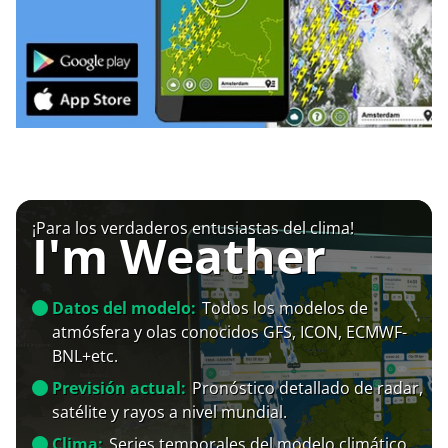
¡Para los verdaderos entusiastas del clima!
I'm Weather
Datos del modelo:
Todos los modelos de
atmósfera y olas conocidos GFS, ICON, ECMWF-
BNL+etc.
Previsión actual:
Pronóstico detallado de radar,
satélite y rayos a nivel mundial.
Clima:
Series temporales del modelo climático