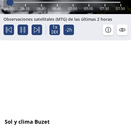
06:00
06:10
06:30
06:40
07:00
07:10
07:30
07:50
Observaciones satelitales (MTG) de las últimas 2 horas
1x
-2h
Sol y clima Buzet