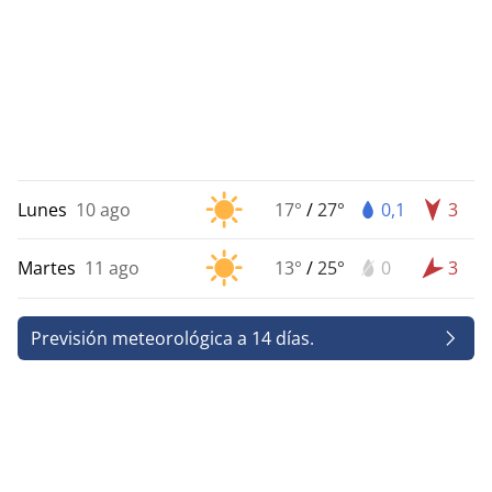
Lunes
10 ago
17°
/
27°
0,1
3
Martes
11 ago
13°
/
25°
0
3
Previsión meteorológica a 14 días.