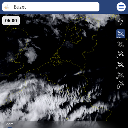
Buzet
06:00
dom