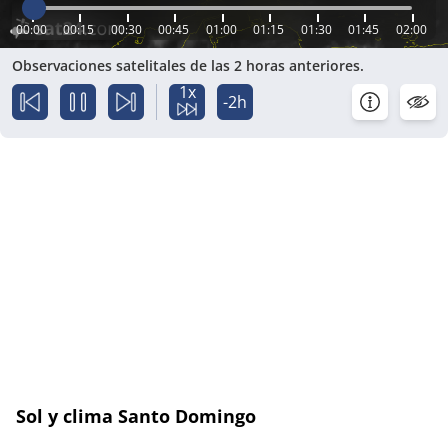
00:00
00:15
00:30
00:45
01:00
01:15
01:30
01:45
02:00
Observaciones satelitales de las 2 horas anteriores.
1x
-2h
Sol y clima Santo Domingo