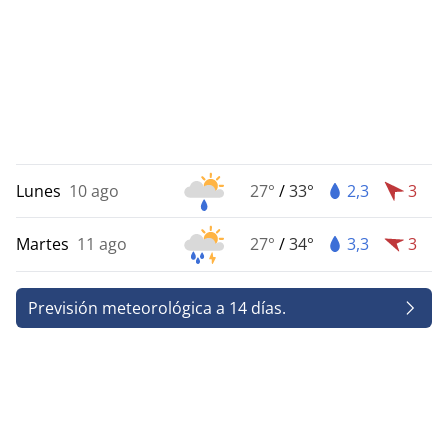
Lunes
10 ago
27°
/
33°
2,3
3
Martes
11 ago
27°
/
34°
3,3
3
Previsión meteorológica a 14 días.