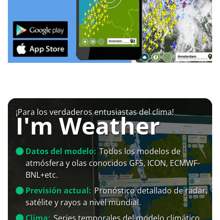
¡Para los verdaderos entusiastas del clima!
I'm Weather
Datos del modelo:
Todos los modelos de
atmósfera y olas conocidos GFS, ICON, ECMWF-
BNL+etc.
Previsión actual:
Pronóstico detallado de radar,
satélite y rayos a nivel mundial.
Clima:
Series temporales del modelo climático