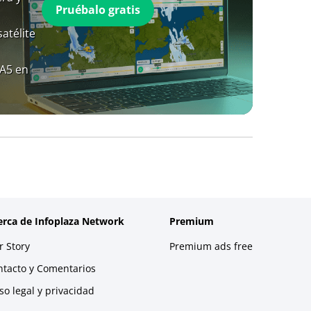
Pruébalo gratis
atélite
RA5 en
erca de Infoplaza Network
Premium
 Story
Premium ads free
ntacto y Comentarios
so legal y privacidad