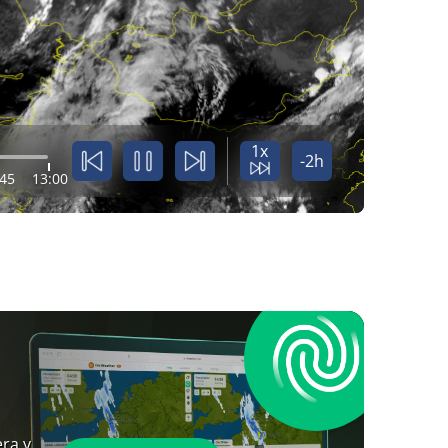
1x
-2h
:45
13:00
ra y