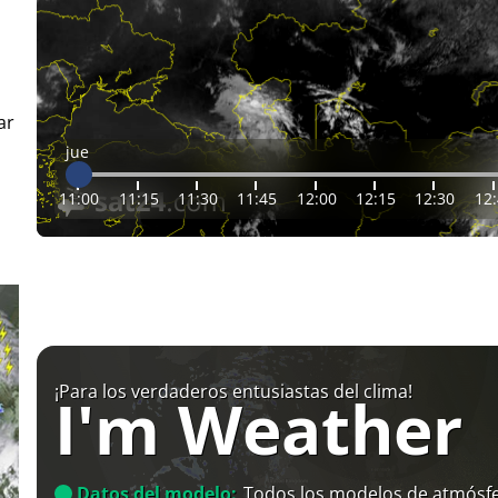
ar
jue
11:00
11:15
11:30
11:45
12:00
12:15
12:30
12
¡Para los verdaderos entusiastas del clima!
I'm Weather
Datos del modelo:
Todos los modelos de atmósfe