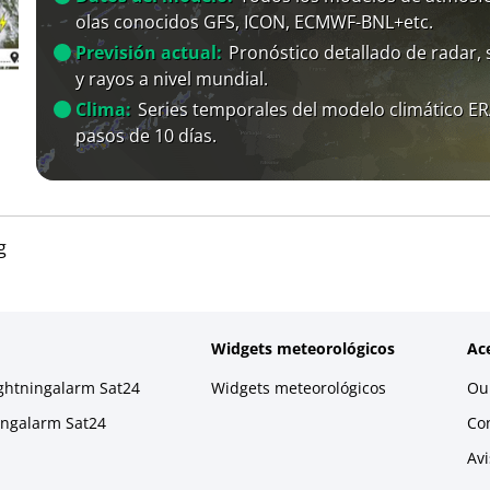
olas conocidos GFS, ICON, ECMWF-BNL+etc.
Previsión actual:
Pronóstico detallado de radar, s
y rayos a nivel mundial.
Clima:
Series temporales del modelo climático E
pasos de 10 días.
g
Widgets meteorológicos
Ac
ightningalarm Sat24
Widgets meteorológicos
Our
ningalarm Sat24
Co
Avi