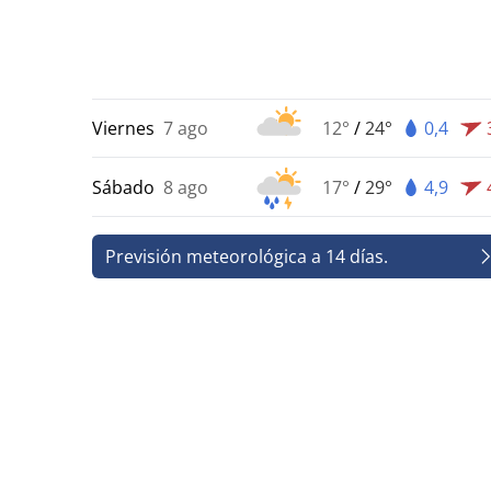
Viernes
7 ago
12°
/
24°
0,4
Sábado
8 ago
17°
/
29°
4,9
Previsión meteorológica a 14 días.