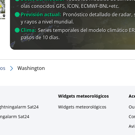
olas conocidos GFS, ICON, ECMWF-BNL+etc.
Previsión actual:
Pronóstico detallado de radar, s
y rayos a nivel mundial.
Clima:
Series temporales del modelo climático E
pasos de 10 días.
dos
Washington
Widgets meteorológicos
Ac
ightningalarm Sat24
Widgets meteorológicos
Our
ningalarm Sat24
Co
Avi