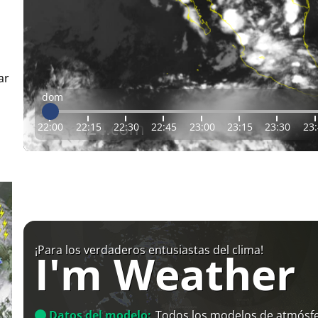
ar
dom
22:00
22:15
22:30
22:45
23:00
23:15
23:30
23
¡Para los verdaderos entusiastas del clima!
I'm Weather
Datos del modelo:
Todos los modelos de atmósfe