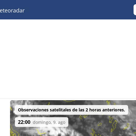
teoradar
Observaciones satelitales de las 2 horas anteriores.
22:00
domingo, 9. ago