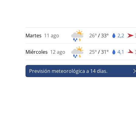
Martes
11 ago
26°
/
33°
2,2
Miércoles
12 ago
25°
/
31°
4,1
Previsión meteorológica a 14 días.