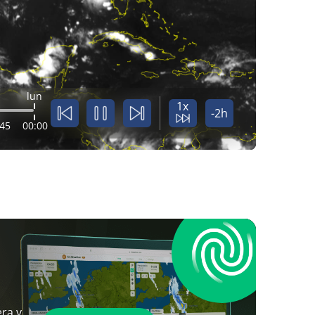
lun
1x
-2h
:45
00:00
ra y