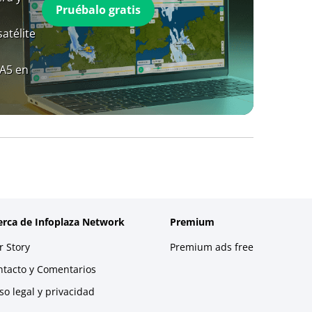
Pruébalo gratis
atélite
RA5 en
erca de Infoplaza Network
Premium
 Story
Premium ads free
ntacto y Comentarios
so legal y privacidad