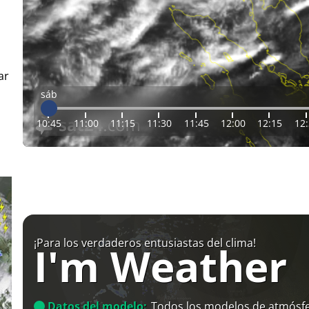
ar
sáb
10:45
11:00
11:15
11:30
11:45
12:00
12:15
12
¡Para los verdaderos entusiastas del clima!
I'm Weather
Datos del modelo:
Todos los modelos de atmósfe