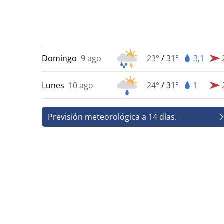
Domingo
9 ago
23°
/
31°
3,1
Lunes
10 ago
24°
/
31°
1
Previsión meteorológica a 14 días.