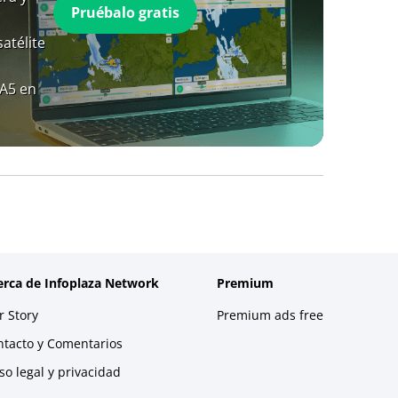
Pruébalo gratis
atélite
RA5 en
erca de Infoplaza Network
Premium
 Story
Premium ads free
ntacto y Comentarios
so legal y privacidad