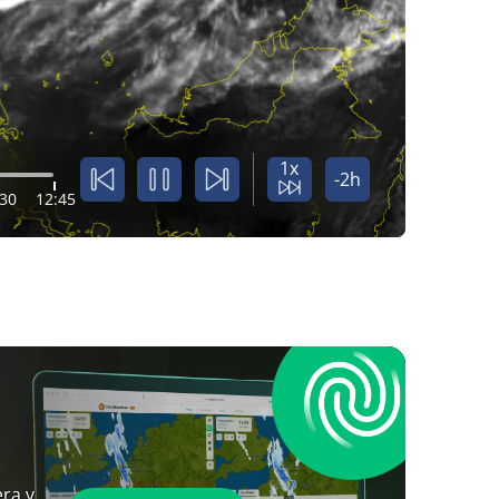
1x
-2h
:30
12:45
ra y