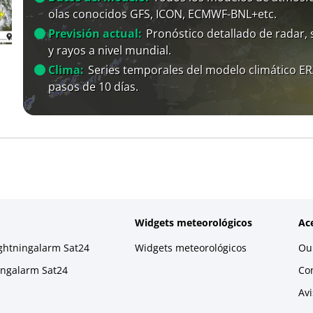
olas conocidos GFS, ICON, ECMWF-BNL+etc.
Previsión actual:
Pronóstico detallado de radar, s
y rayos a nivel mundial.
Clima:
Series temporales del modelo climático E
pasos de 10 días.
Widgets meteorológicos
Ac
ightningalarm Sat24
Widgets meteorológicos
Our
ningalarm Sat24
Co
Avi