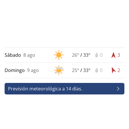
Sábado
8 ago
26°
/
33°
0
3
Domingo
9 ago
25°
/
33°
0
2
Previsión meteorológica a 14 días.