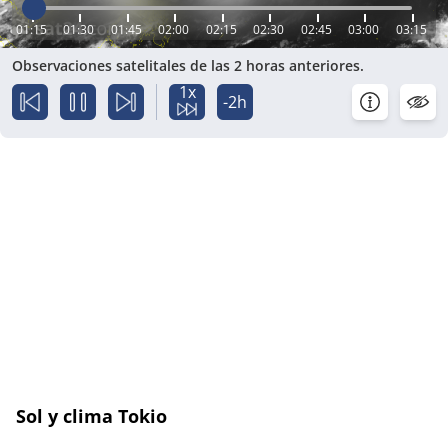
01:15
01:30
01:45
02:00
02:15
02:30
02:45
03:00
03:15
Observaciones satelitales de las 2 horas anteriores.
1x
-2h
Sol y clima Tokio