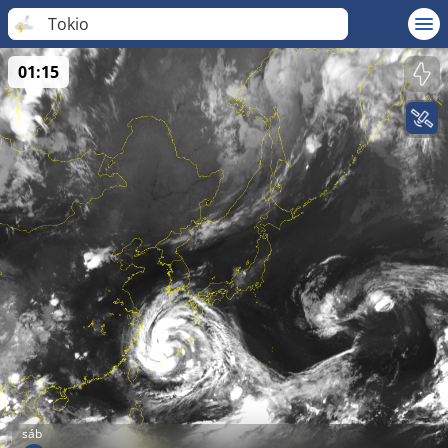
Tokio
01:15
sáb