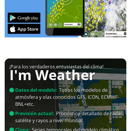
¡Para los verdaderos entusiastas del clima!
I'm Weather
Datos del modelo:
Todos los modelos de
atmósfera y olas conocidos GFS, ICON, ECMWF-
BNL+etc.
Previsión actual:
Pronóstico detallado de radar,
satélite y rayos a nivel mundial.
Clima:
Series temporales del modelo climático