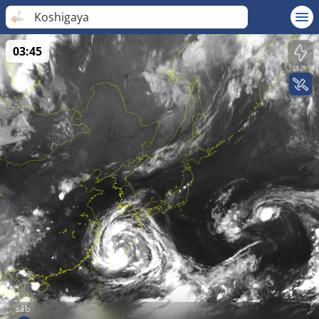
Koshigaya
03:45
sáb