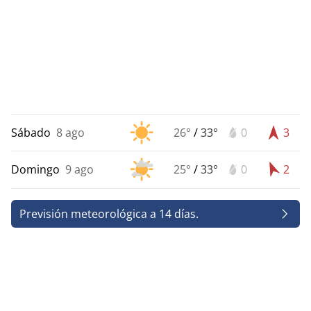
Sábado
8 ago
26°
/
33°
0
3
Domingo
9 ago
25°
/
33°
0
2
Previsión meteorológica a 14 días.