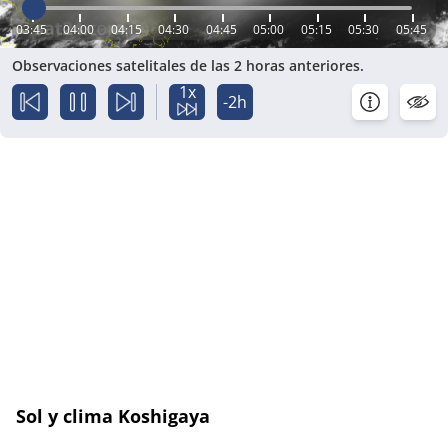
03:45
04:00
04:15
04:30
04:45
05:00
05:15
05:30
05:45
Observaciones satelitales de las 2 horas anteriores.
1x
-2h
Sol y clima Koshigaya