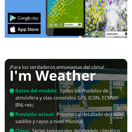
¡Para los verdaderos entusiastas del clima!
I'm Weather
Datos del modelo:
Todos los modelos de
atmósfera y olas conocidos GFS, ICON, ECMWF-
BNL+etc.
Previsión actual:
Pronóstico detallado de radar,
satélite y rayos a nivel mundial.
Clima:
Series temporales del modelo climático