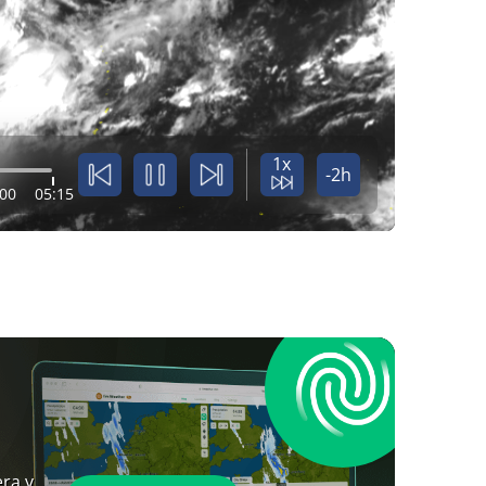
1x
-2h
:00
05:15
ra y