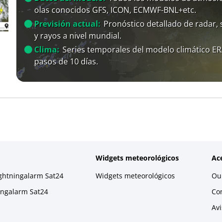
olas conocidos GFS, ICON, ECMWF-BNL+etc.
Previsión actual:
Pronóstico detallado de radar, s
y rayos a nivel mundial.
Clima:
Series temporales del modelo climático E
pasos de 10 días.
Widgets meteorológicos
Ac
ightningalarm Sat24
Widgets meteorológicos
Our
ningalarm Sat24
Co
Avi