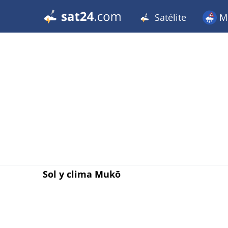
Satélite
Me
Sol y clima Mukō