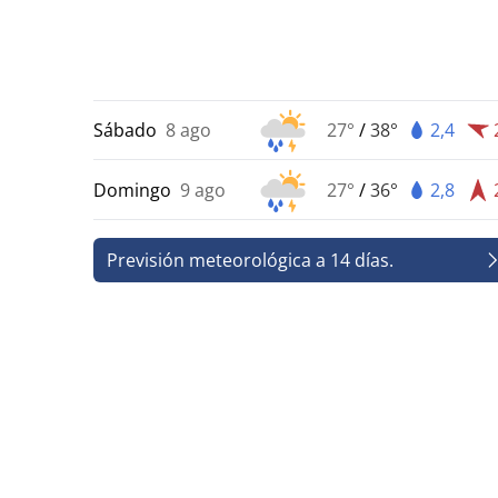
Sábado
8 ago
27°
/
38°
2,4
Domingo
9 ago
27°
/
36°
2,8
Previsión meteorológica a 14 días.