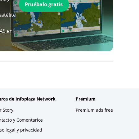
Pruébalo gratis
atélite
RA5 en
erca de Infoplaza Network
Premium
 Story
Premium ads free
ntacto y Comentarios
so legal y privacidad