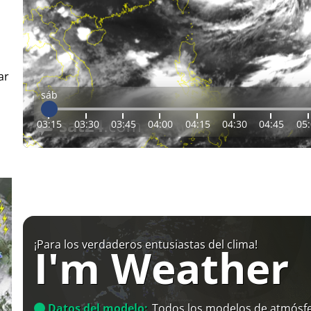
ar
sáb
03:15
03:30
03:45
04:00
04:15
04:30
04:45
05
¡Para los verdaderos entusiastas del clima!
I'm Weather
Datos del modelo:
Todos los modelos de atmósfe