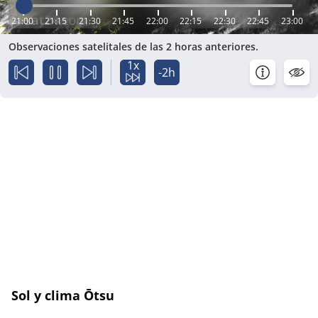
21:00
21:15
21:30
21:45
22:00
22:15
22:30
22:45
23:00
Observaciones satelitales de las 2 horas anteriores.
1x
-2h
Sol y clima Ōtsu