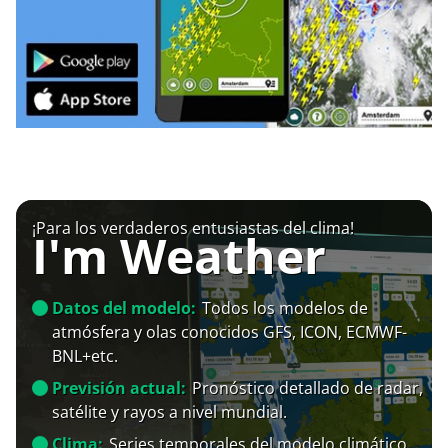
¡Para los verdaderos entusiastas del clima!
I'm Weather
Datos del modelo:
Todos los modelos de
atmósfera y olas conocidos GFS, ICON, ECMWF-
BNL+etc.
Previsión actual:
Pronóstico detallado de radar,
satélite y rayos a nivel mundial.
Clima:
Series temporales del modelo climático