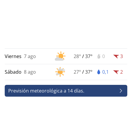
Viernes
7 ago
28°
/
37°
0
3
Sábado
8 ago
27°
/
37°
0,1
2
Previsión meteorológica a 14 días.