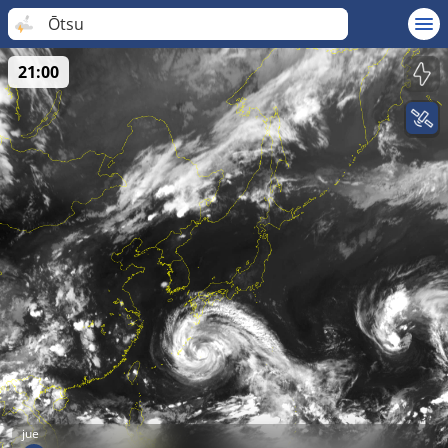
Ōtsu
21:00
jue