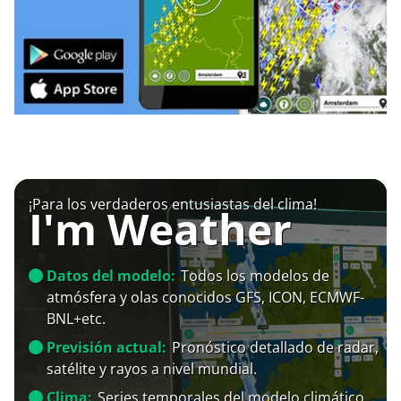
¡Para los verdaderos entusiastas del clima!
I'm Weather
Datos del modelo:
Todos los modelos de
atmósfera y olas conocidos GFS, ICON, ECMWF-
BNL+etc.
Previsión actual:
Pronóstico detallado de radar,
satélite y rayos a nivel mundial.
Clima:
Series temporales del modelo climático