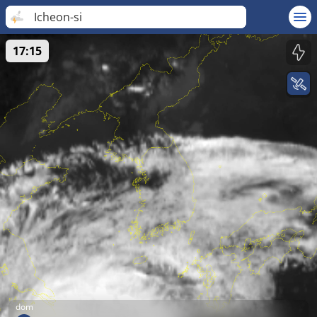
Icheon-si
17:15
dom