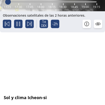
17:15
17:30
17:45
18:00
18:15
18:30
18:45
19:00
19:15
Observaciones satelitales de las 2 horas anteriores.
1x
-2h
Sol y clima Icheon-si