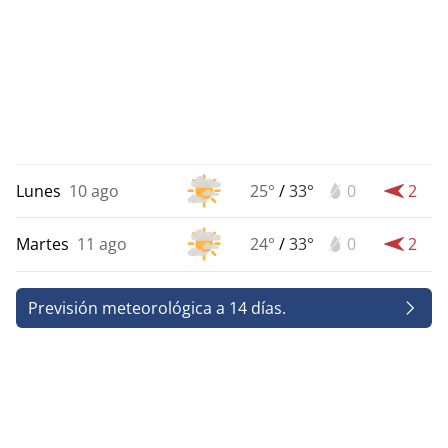
Lunes
10 ago
25°
/
33°
0
2
Martes
11 ago
24°
/
33°
0
2
Previsión meteorológica a 14 días.