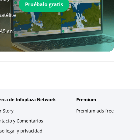
Pruébalo gratis
atélite
RA5 en
erca de Infoplaza Network
Premium
 Story
Premium ads free
ntacto y Comentarios
so legal y privacidad