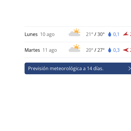
Lunes
10 ago
21°
/
30°
0,1
Martes
11 ago
20°
/
27°
0,3
Previsión meteorológica a 14 días.