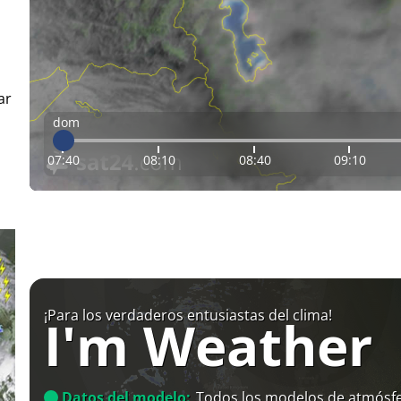
ar
dom
07:40
08:10
08:40
09:10
¡Para los verdaderos entusiastas del clima!
I'm Weather
Datos del modelo:
Todos los modelos de atmósfe