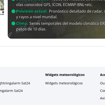
olas conocidos GFS, ICON, ECMWF-BNL+etc.
Previsión actual:
Pronóstico detallado de radar, s
y rayos a nivel mundial.
Clima:
Series temporales del modelo climático E
pasos de 10 días.
Widgets meteorológicos
Ac
ightningalarm Sat24
Widgets meteorológicos
Our
ningalarm Sat24
Co
Avi