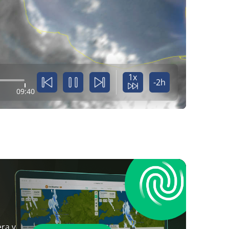
1x
-2h
09:40
ra y