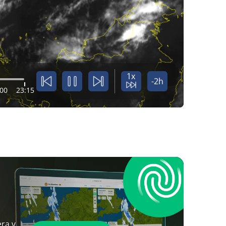
1x
-2h
:00
23:15
ra y