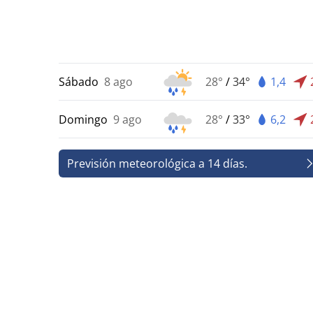
Sábado
8 ago
28°
/
34°
1,4
Domingo
9 ago
28°
/
33°
6,2
Previsión meteorológica a 14 días.