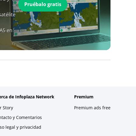
Pruébalo gratis
atélite
RA5 en
erca de Infoplaza Network
Premium
 Story
Premium ads free
ntacto y Comentarios
so legal y privacidad