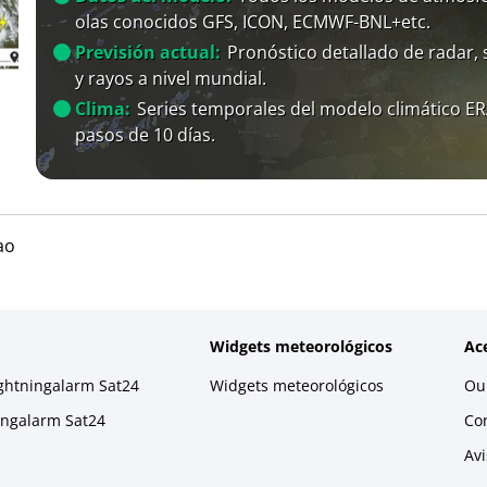
olas conocidos GFS, ICON, ECMWF-BNL+etc.
Previsión actual:
Pronóstico detallado de radar, s
y rayos a nivel mundial.
Clima:
Series temporales del modelo climático E
pasos de 10 días.
ao
Widgets meteorológicos
Ac
ightningalarm Sat24
Widgets meteorológicos
Our
ningalarm Sat24
Co
Avi