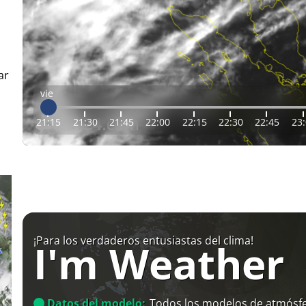
ar
vie
21:15
21:30
21:45
22:00
22:15
22:30
22:45
23
¡Para los verdaderos entusiastas del clima!
I'm Weather
Datos del modelo:
Todos los modelos de atmósfe