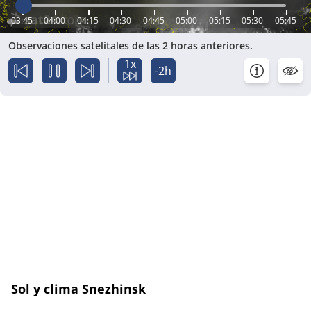
03:45
04:00
04:15
04:30
04:45
05:00
05:15
05:30
05:45
Observaciones satelitales de las 2 horas anteriores.
1x
-2h
Sol y clima Snezhinsk