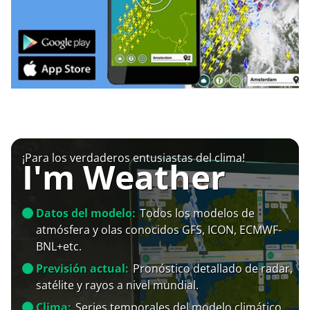
¡Para los verdaderos entusiastas del clima!
I'm Weather
Datos del modelo:
Todos los modelos de
atmósfera y olas conocidos GFS, ICON, ECMWF-
BNL+etc.
Previsión actual:
Pronóstico detallado de radar,
satélite y rayos a nivel mundial.
Clima:
Series temporales del modelo climático