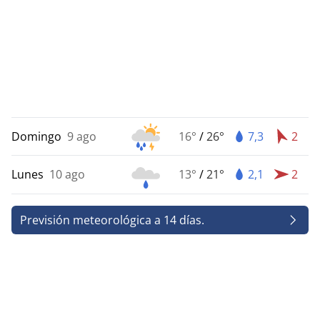
Domingo
9 ago
16°
/
26°
7,3
2
Lunes
10 ago
13°
/
21°
2,1
2
Previsión meteorológica a 14 días.