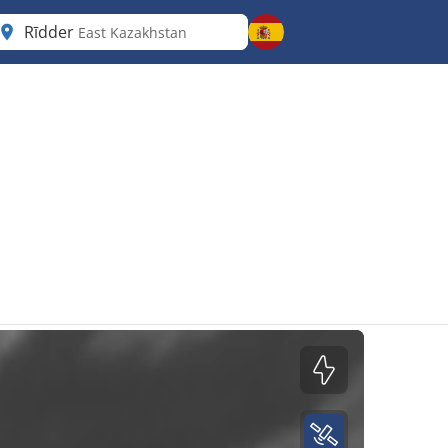
Rīdder
East Kazakhstan