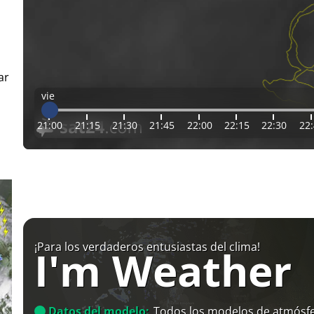
ar
vie
21:00
21:15
21:30
21:45
22:00
22:15
22:30
22
¡Para los verdaderos entusiastas del clima!
I'm Weather
Datos del modelo:
Todos los modelos de atmósfe