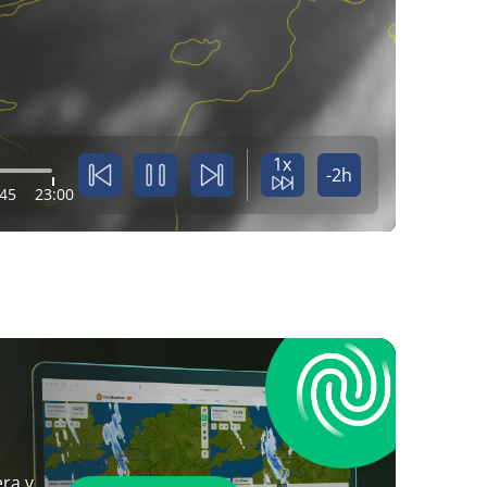
1x
-2h
:45
23:00
ra y