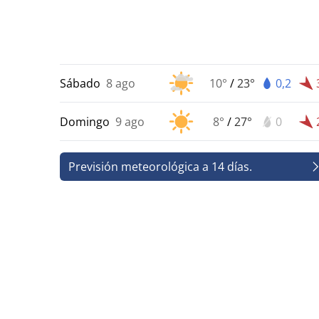
Sábado
8 ago
10°
/
23°
0,2
Domingo
9 ago
8°
/
27°
0
Previsión meteorológica a 14 días.