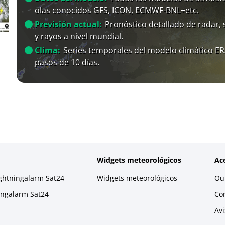
olas conocidos GFS, ICON, ECMWF-BNL+etc.
Previsión actual:
Pronóstico detallado de radar, s
y rayos a nivel mundial.
Clima:
Series temporales del modelo climático E
pasos de 10 días.
Widgets meteorológicos
Ac
ightningalarm Sat24
Widgets meteorológicos
Our
ningalarm Sat24
Co
Avi