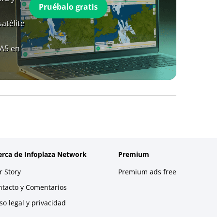
Pruébalo gratis
atélite
RA5 en
erca de Infoplaza Network
Premium
 Story
Premium ads free
ntacto y Comentarios
so legal y privacidad