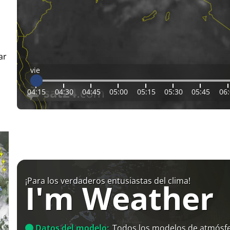
ar
vie
04:15
04:30
04:45
05:00
05:15
05:30
05:45
06
¡Para los verdaderos entusiastas del clima!
I'm Weather
Datos del modelo:
Todos los modelos de atmósfe