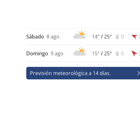
Sábado
8 ago
14°
/
25°
0
Domingo
9 ago
15°
/
25°
0
Previsión meteorológica a 14 días.