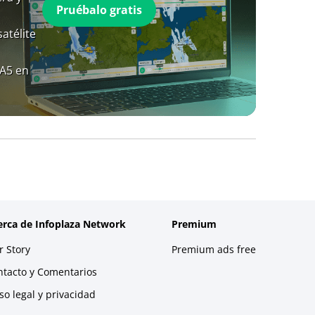
Pruébalo gratis
atélite
RA5 en
erca de Infoplaza Network
Premium
 Story
Premium ads free
ntacto y Comentarios
so legal y privacidad