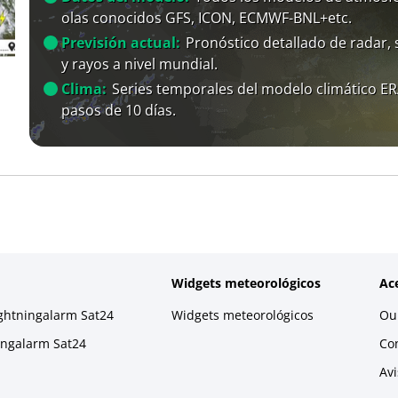
olas conocidos GFS, ICON, ECMWF-BNL+etc.
Previsión actual:
Pronóstico detallado de radar, s
y rayos a nivel mundial.
Clima:
Series temporales del modelo climático E
pasos de 10 días.
Widgets meteorológicos
Ac
ightningalarm Sat24
Widgets meteorológicos
Our
ningalarm Sat24
Co
Avi