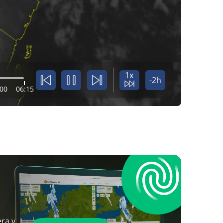
1x
-2h
:00
06:15
ra y