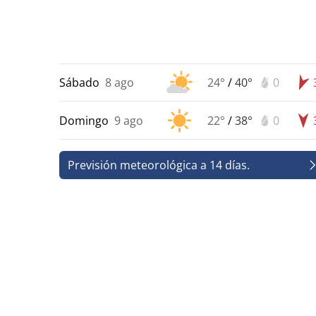
Sábado
8 ago
24°
/
40°
0
Domingo
9 ago
22°
/
38°
0
Previsión meteorológica a 14 días.