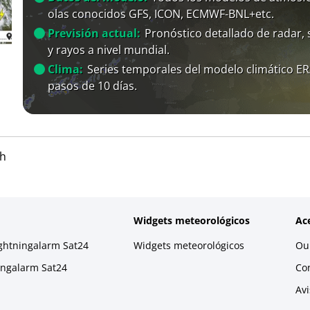
olas conocidos GFS, ICON, ECMWF-BNL+etc.
Previsión actual:
Pronóstico detallado de radar, s
y rayos a nivel mundial.
Clima:
Series temporales del modelo climático E
pasos de 10 días.
h
Widgets meteorológicos
Ac
ightningalarm Sat24
Widgets meteorológicos
Our
ningalarm Sat24
Co
Avi