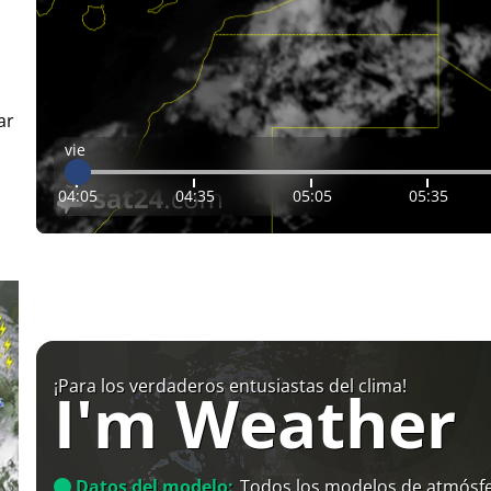
ar
vie
04:05
04:35
05:05
05:35
¡Para los verdaderos entusiastas del clima!
I'm Weather
Datos del modelo:
Todos los modelos de atmósfe