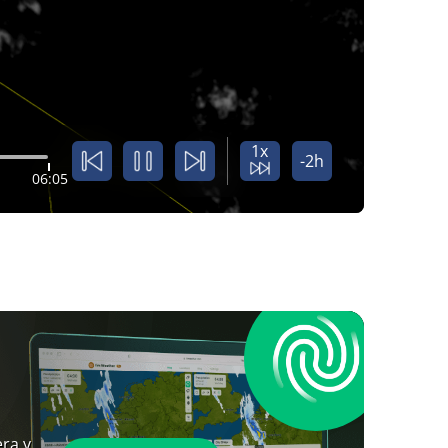
1x
-2h
06:05
ra y