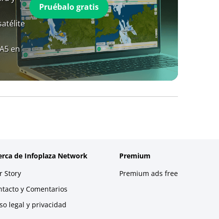
Pruébalo gratis
atélite
RA5 en
erca de Infoplaza Network
Premium
 Story
Premium ads free
ntacto y Comentarios
so legal y privacidad