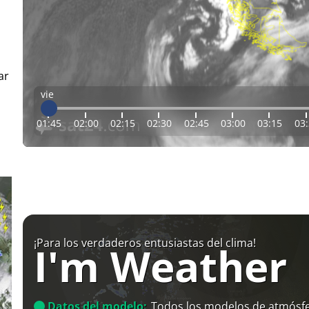
ar
vie
01:45
02:00
02:15
02:30
02:45
03:00
03:15
03
¡Para los verdaderos entusiastas del clima!
I'm Weather
Datos del modelo:
Todos los modelos de atmósfe