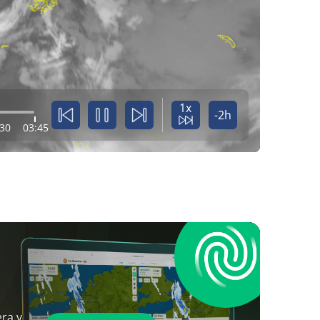
1x
-2h
:30
03:45
ra y