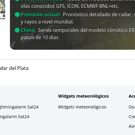
olas conocidos GFS, ICON, ECMWF-BNL+etc.
Previsión actual:
Pronóstico detallado de radar, s
y rayos a nivel mundial.
Clima:
Series temporales del modelo climático E
pasos de 10 días.
Mar del Plata
Widgets meteorológicos
Ac
ightningalarm Sat24
Widgets meteorológicos
Our
ningalarm Sat24
Co
Avi