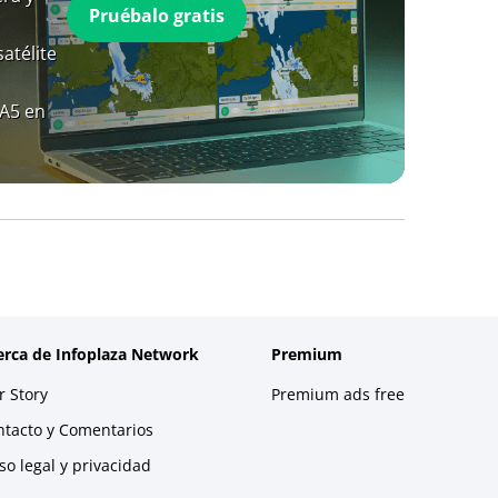
Pruébalo gratis
atélite
RA5 en
erca de Infoplaza Network
Premium
 Story
Premium ads free
ntacto y Comentarios
so legal y privacidad