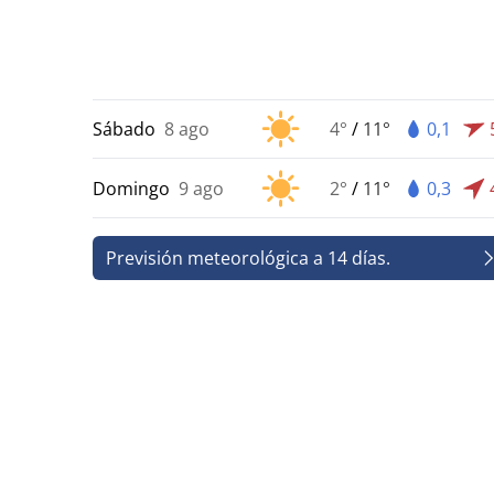
Sábado
8 ago
4°
/
11°
0,1
Domingo
9 ago
2°
/
11°
0,3
Previsión meteorológica a 14 días.