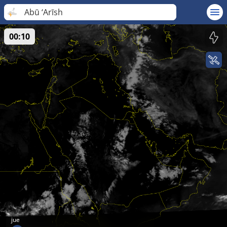
Abū ‘Arīsh
00:10
jue