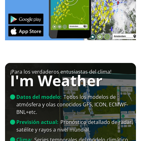
¡Para los verdaderos entusiastas del clima!
I'm Weather
Datos del modelo:
Todos los modelos de
atmósfera y olas conocidos GFS, ICON, ECMWF-
BNL+etc.
Previsión actual:
Pronóstico detallado de radar,
satélite y rayos a nivel mundial.
Clima:
Series temporales del modelo climático