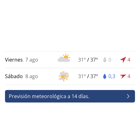
Viernes
7 ago
31°
/
37°
0
4
Sábado
8 ago
31°
/
37°
0,3
4
Previsión meteorológica a 14 días.