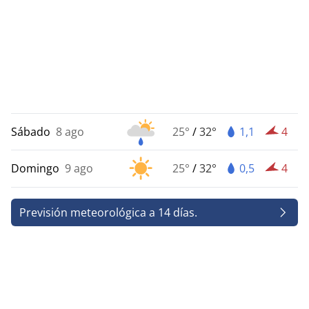
Sábado
8 ago
25°
/
32°
1,1
4
Domingo
9 ago
25°
/
32°
0,5
4
Previsión meteorológica a 14 días.