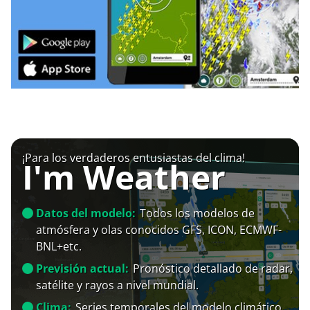
¡Para los verdaderos entusiastas del clima!
I'm Weather
Datos del modelo:
Todos los modelos de
atmósfera y olas conocidos GFS, ICON, ECMWF-
BNL+etc.
Previsión actual:
Pronóstico detallado de radar,
satélite y rayos a nivel mundial.
Clima:
Series temporales del modelo climático