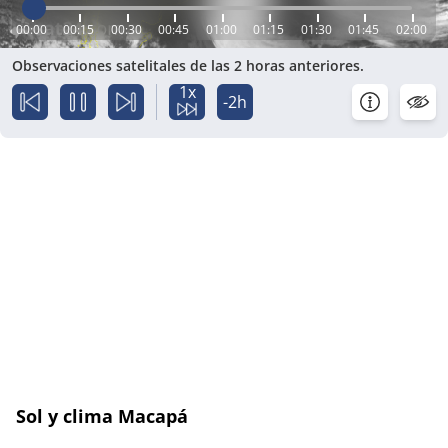
00:00
00:15
00:30
00:45
01:00
01:15
01:30
01:45
02:00
Observaciones satelitales de las 2 horas anteriores.
1x
-2h
Sol y clima Macapá