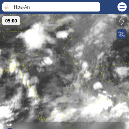
Hpa-An
05:00
sáb