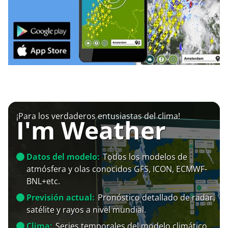
¡Para los verdaderos entusiastas del clima!
I'm Weather
Datos del modelo:
Todos los modelos de
atmósfera y olas conocidos GFS, ICON, ECMWF-
BNL+etc.
Previsión actual:
Pronóstico detallado de radar,
satélite y rayos a nivel mundial.
Clima:
Series temporales del modelo climático