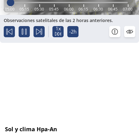
05:00
05:15
05:30
05:45
06:00
06:15
06:30
06:45
07:00
Observaciones satelitales de las 2 horas anteriores.
1x
-2h
Sol y clima Hpa-An