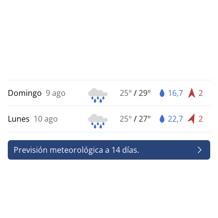
Domingo
9 ago
25°
/
29°
16,7
2
Lunes
10 ago
25°
/
27°
22,7
2
Previsión meteorológica a 14 días.