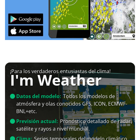
¡Para los verdaderos entusiastas del clima!
I'm Weather
Datos del modelo:
Todos los modelos de
atmósfera y olas conocidos GFS, ICON, ECMWF-
BNL+etc.
Previsión actual:
Pronóstico detallado de radar,
satélite y rayos a nivel mundial.
Clima:
Series temporales del modelo climático