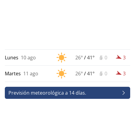
Lunes
10 ago
26°
/
41°
0
3
Martes
11 ago
26°
/
41°
0
3
Previsión meteorológica a 14 días.