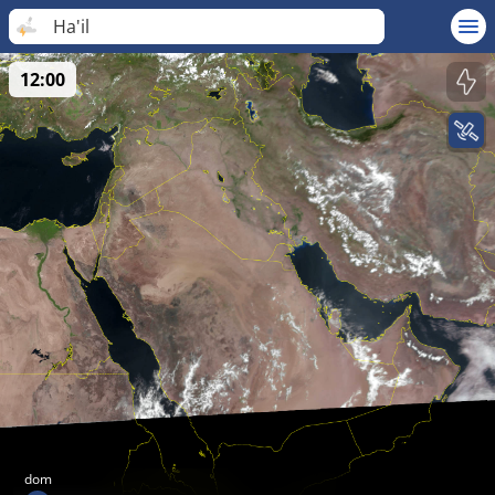
Ha'il
12:00
dom