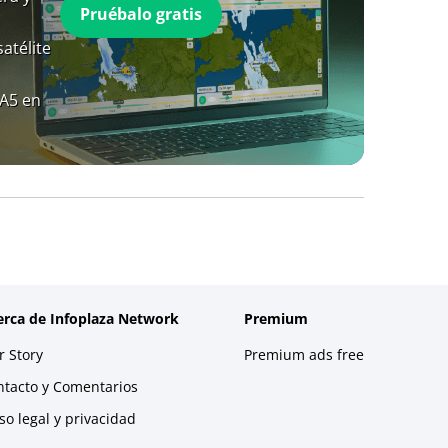
Pruébalo gratis
atélite
RA5 en
erca de Infoplaza Network
Premium
 Story
Premium ads free
ntacto y Comentarios
so legal y privacidad