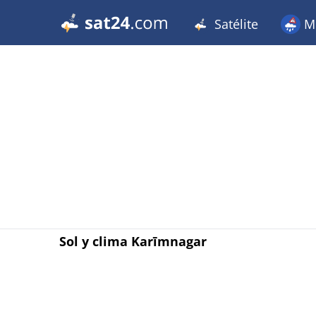
Satélite
Me
Sol y clima Karīmnagar