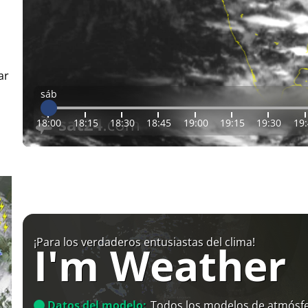
ar
sáb
18:00
18:15
18:30
18:45
19:00
19:15
19:30
19
¡Para los verdaderos entusiastas del clima!
I'm Weather
Datos del modelo:
Todos los modelos de atmósfe