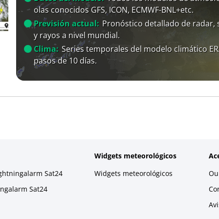
olas conocidos GFS, ICON, ECMWF-BNL+etc.
Previsión actual:
Pronóstico detallado de radar, s
y rayos a nivel mundial.
Clima:
Series temporales del modelo climático E
pasos de 10 días.
Widgets meteorológicos
Ac
ightningalarm Sat24
Widgets meteorológicos
Our
ningalarm Sat24
Co
Avi