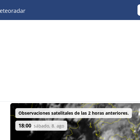
teoradar
Observaciones satelitales de las 2 horas anteriores.
18:00
sábado, 8. ago