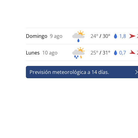
Domingo
9 ago
24°
/
30°
1,8
Lunes
10 ago
25°
/
31°
0,7
Previsión meteorológica a 14 días.