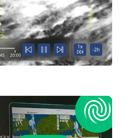
1x
-2h
:45
20:00
ra y