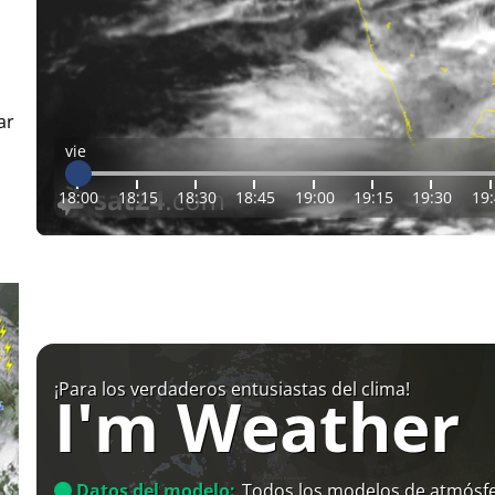
ar
vie
18:00
18:15
18:30
18:45
19:00
19:15
19:30
19
¡Para los verdaderos entusiastas del clima!
I'm Weather
Datos del modelo:
Todos los modelos de atmósfe