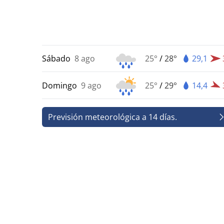
Sábado
8 ago
25°
/
28°
29,1
Domingo
9 ago
25°
/
29°
14,4
Previsión meteorológica a 14 días.