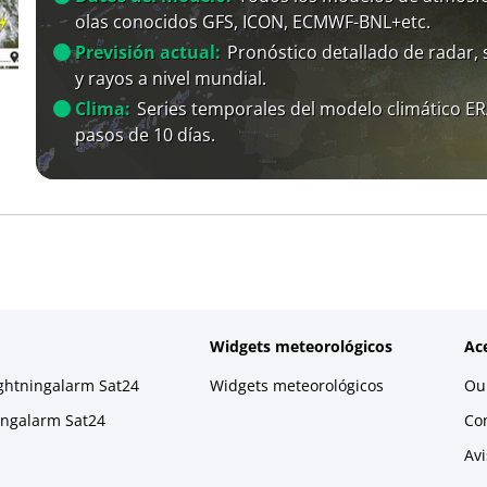
olas conocidos GFS, ICON, ECMWF-BNL+etc.
Previsión actual:
Pronóstico detallado de radar, s
y rayos a nivel mundial.
Clima:
Series temporales del modelo climático E
pasos de 10 días.
Widgets meteorológicos
Ac
ightningalarm Sat24
Widgets meteorológicos
Our
ningalarm Sat24
Co
Avi