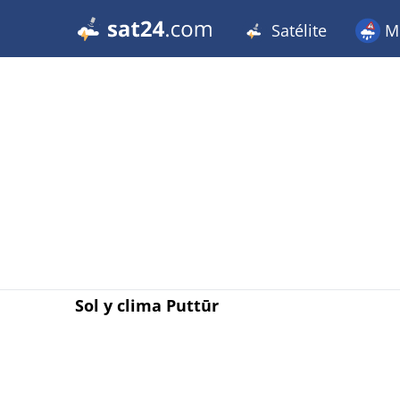
Satélite
Me
Sol y clima Puttūr