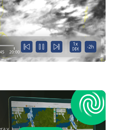
1x
-2h
:45
20:00
ra y