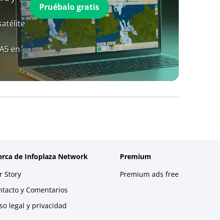
Pruébalo gratis
atélite
RA5 en
erca de Infoplaza Network
Premium
 Story
Premium ads free
ntacto y Comentarios
so legal y privacidad