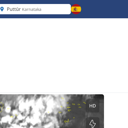
Puttūr
Karnataka