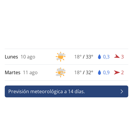
Lunes
10 ago
18°
/
33°
0,3
3
Martes
11 ago
18°
/
32°
0,9
2
Previsión meteorológica a 14 días.