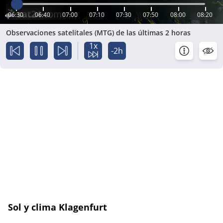
06:30
06:40
07:00
07:10
07:30
07:50
08:00
08:20
Observaciones satelitales (MTG) de las últimas 2 horas
1x
-2h
Sol y clima Klagenfurt