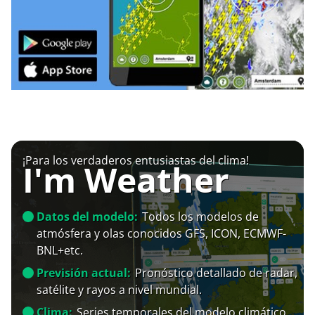
¡Para los verdaderos entusiastas del clima!
I'm Weather
Datos del modelo:
Todos los modelos de
atmósfera y olas conocidos GFS, ICON, ECMWF-
BNL+etc.
Previsión actual:
Pronóstico detallado de radar,
satélite y rayos a nivel mundial.
Clima:
Series temporales del modelo climático