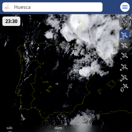
Huesca
23:30
sáb
dom