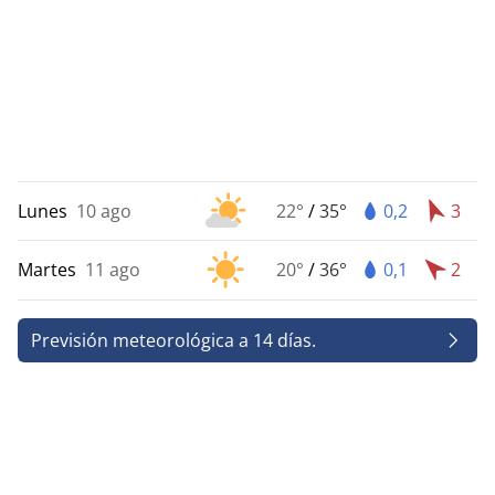
Lunes
10 ago
22°
/
35°
0,2
3
Martes
11 ago
20°
/
36°
0,1
2
Previsión meteorológica a 14 días.