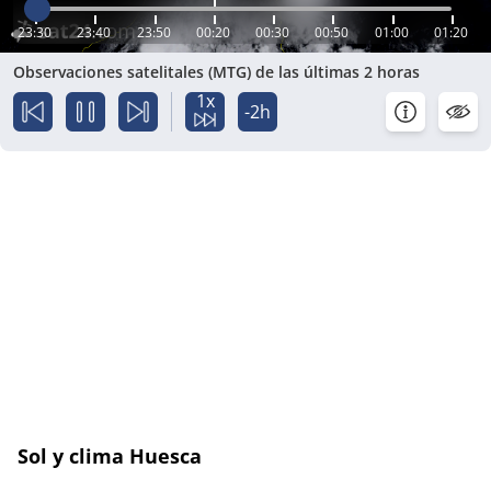
23:30
23:40
23:50
00:20
00:30
00:50
01:00
01:20
Observaciones satelitales (MTG) de las últimas 2 horas
1x
-2h
Sol y clima Huesca