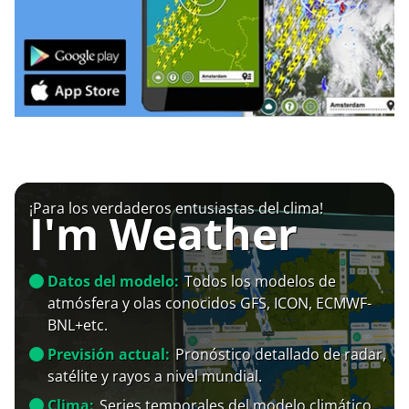
¡Para los verdaderos entusiastas del clima!
I'm Weather
Datos del modelo:
Todos los modelos de
atmósfera y olas conocidos GFS, ICON, ECMWF-
BNL+etc.
Previsión actual:
Pronóstico detallado de radar,
satélite y rayos a nivel mundial.
Clima:
Series temporales del modelo climático