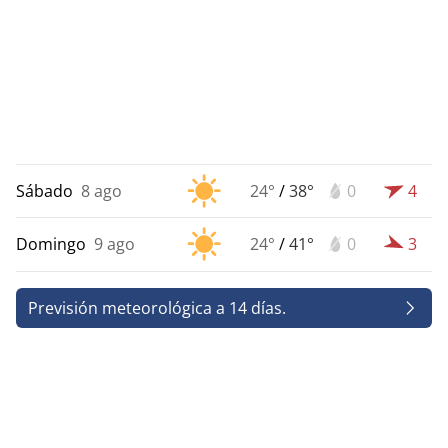
Sábado
8 ago
24°
/
38°
0
4
Domingo
9 ago
24°
/
41°
0
3
Previsión meteorológica a 14 días.