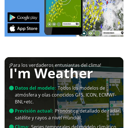
¡Para los verdaderos entusiastas del clima!
I'm Weather
Datos del modelo:
Todos los modelos de
atmósfera y olas conocidos GFS, ICON, ECMWF-
BNL+etc.
Previsión actual:
Pronóstico detallado de radar,
satélite y rayos a nivel mundial.
Clima:
Series temporales del modelo climático