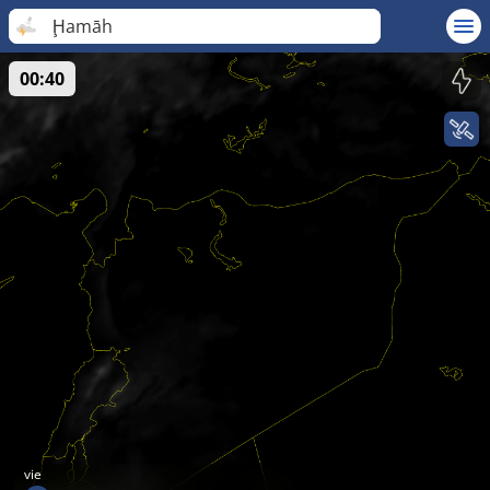
Ḩamāh
00:40
vie