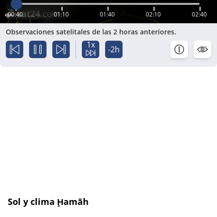
00:40
01:10
01:40
02:10
02:40
Observaciones satelitales de las 2 horas anteriores.
1x
-2h
Sol y clima Ḩamāh