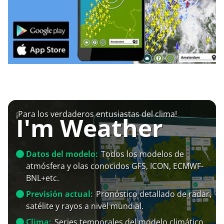
¡Para los verdaderos entusiastas del clima!
I'm Weather
Datos del modelo:
Todos los modelos de
atmósfera y olas conocidos GFS, ICON, ECMWF-
BNL+etc.
Previsión actual:
Pronóstico detallado de radar,
satélite y rayos a nivel mundial.
Clima:
Series temporales del modelo climático