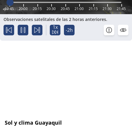
19:45
20:00
20:15
20:30
20:45
21:00
21:15
21:30
21:45
Observaciones satelitales de las 2 horas anteriores.
1x
-2h
Sol y clima Guayaquil