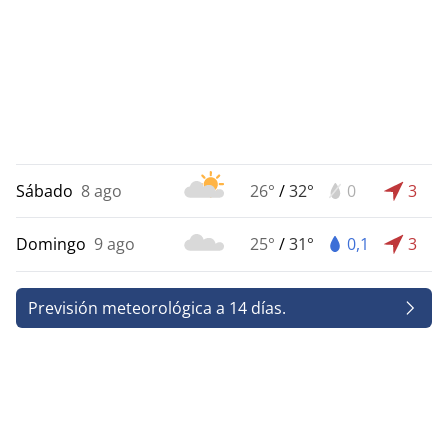
Sábado
8 ago
26°
/
32°
0
3
Domingo
9 ago
25°
/
31°
0,1
3
Previsión meteorológica a 14 días.