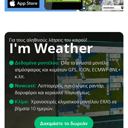
Για τους αληθινούς λάτρεις του καιρού!
I'm Weather
Δεδομένα μοντέλου:
Όλα τα γνωστά μοντέλα
ατμόσφαιρας και κυμάτων GFS, ICON, ECMWF-BNL+
κ.λπ.
Nowcast:
Λεπτομερείς προβλέψεις ραντάρ,
δορυφόροι και κεραυνοί παγκοσμίως.
Κλίμα:
Χρονοσειρές κλιματικού μοντέλου ERA5 σε
βήματα 10 ημερών.
Δοκιμάστε το δωρεάν