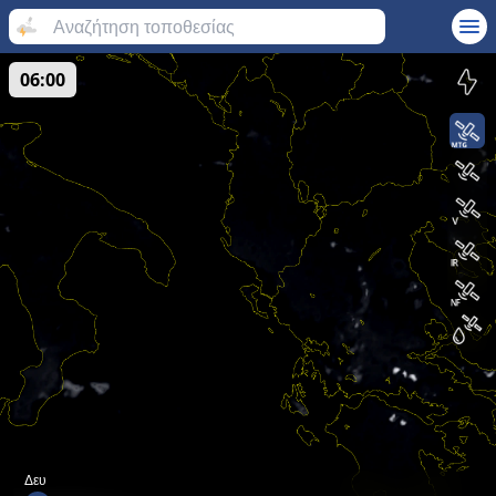
06:00
Δευ