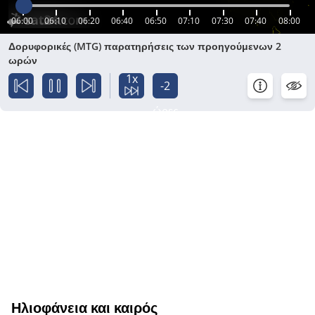
06:00
06:10
06:20
06:40
06:50
07:10
07:30
07:40
08:00
Δορυφορικές (MTG) παρατηρήσεις των προηγούμενων 2
ωρών
1x
-2
ώρες
Ηλιοφάνεια και καιρός