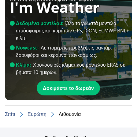
I'm Weather
Δεδομένα μοντέλου:
Όλα τα γνωστά μοντέλα
ατμόσφαιρας και κυμάτων GFS, ICON, ECMWF-BNL+
κ.λπ.
Nowcast:
Λεπτομερείς προβλέψεις ραντάρ,
δορυφόροι και κεραυνοί παγκοσμίως.
Κλίμα:
Χρονοσειρές κλιματικού μοντέλου ERA5 σε
βήματα 10 ημερών.
Δοκιμάστε το δωρεάν
Σπίτι
Ευρώπη
Λιθουανία