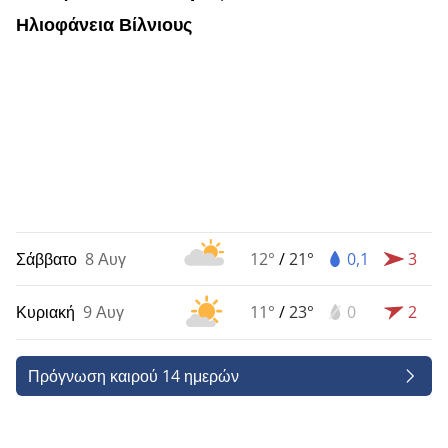
Ηλιοφάνεια Βίλνιους
Σάββατο
8 Αυγ
12°
/
21°
0,1
3
Κυριακή
9 Αυγ
11°
/
23°
0
2
Πρόγνωση καιρού 14 ημερών