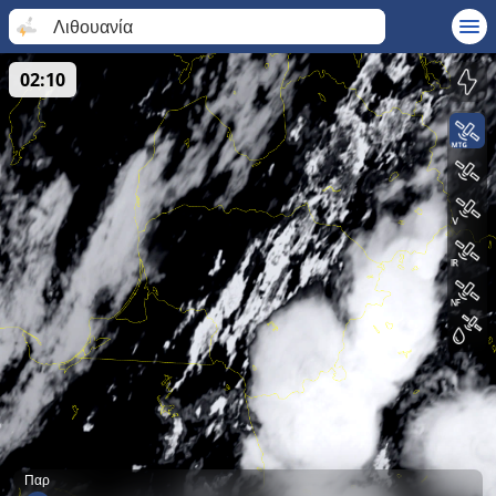
Λιθουανία
02:10
Παρ