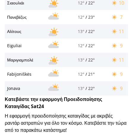
10
Σιαουλιάι
12°
/
22°
7
Πανεβέζυς
12°
/
23°
11
Αλίτους
13°
/
22°
9
Eiguliai
12°
/
22°
11
Μαριγιαμπολέ
13°
/
22°
9
Fabijoniškės
12°
/
21°
9
Jonava
13°
/
22°
Κατεβάστε την εφαρμογή Προειδοποίησης
Καταιγίδας Sat24
Η εφαρμογή προειδοποίησης καταιγίδας με ακριβές
ραντάρ αστραπών για όλο τον κόσμο. Κατεβάστε την τώρα
από το παρακάτω κατάστημα!