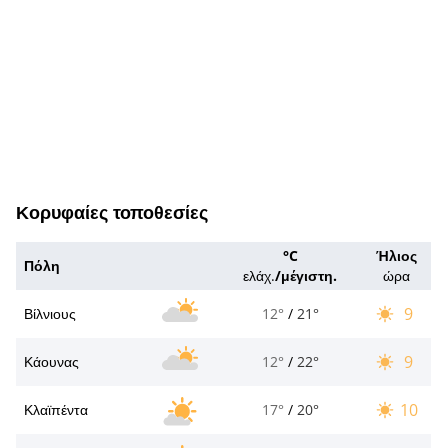
Κορυφαίες τοποθεσίες
°C
Ήλιος
Πόλη
ελάχ.
/
μέγιστη.
ώρα
9
Βίλνιους
12°
/
21°
9
Κάουνας
12°
/
22°
10
Κλαϊπέντα
17°
/
20°