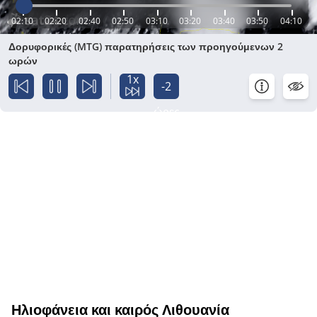
02:10
02:20
02:40
02:50
03:10
03:20
03:40
03:50
04:10
Δορυφορικές (MTG) παρατηρήσεις των προηγούμενων 2
ωρών
1x
-2
ώρες
Ηλιοφάνεια και καιρός Λιθουανία