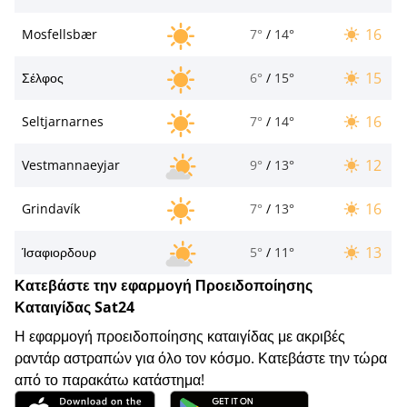
16
Mosfellsbær
7°
/
14°
15
Σέλφος
6°
/
15°
16
Seltjarnarnes
7°
/
14°
12
Vestmannaeyjar
9°
/
13°
16
Grindavík
7°
/
13°
13
Ίσαφιορδουρ
5°
/
11°
Κατεβάστε την εφαρμογή Προειδοποίησης
Καταιγίδας Sat24
Η εφαρμογή προειδοποίησης καταιγίδας με ακριβές
ραντάρ αστραπών για όλο τον κόσμο. Κατεβάστε την τώρα
από το παρακάτω κατάστημα!