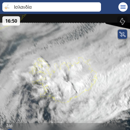
Ισλανδία
16:50
Σάβ