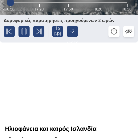
16:50
17:20
17:50
18:20
18:50
Δορυφορικές παρατηρήσεις προηγούμενων 2 ωρών
1x
-2
ώρες
Ηλιοφάνεια και καιρός Ισλανδία