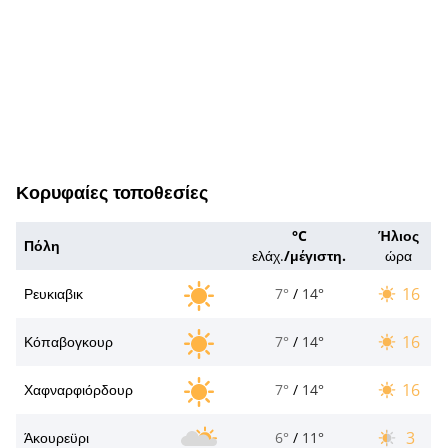
Κορυφαίες τοποθεσίες
°C
Ήλιος
Πόλη
ελάχ.
/
μέγιστη.
ώρα
16
Ρευκιαβικ
7°
/
14°
16
Κόπαβογκουρ
7°
/
14°
16
Χαφναρφιόρδουρ
7°
/
14°
3
Άκουρεϋρι
6°
/
11°