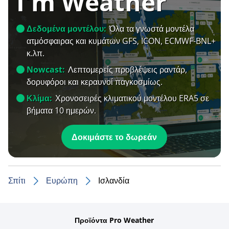
I'm Weather
Δεδομένα μοντέλου:
Όλα τα γνωστά μοντέλα
ατμόσφαιρας και κυμάτων GFS, ICON, ECMWF-BNL+
κ.λπ.
Nowcast:
Λεπτομερείς προβλέψεις ραντάρ,
δορυφόροι και κεραυνοί παγκοσμίως.
Κλίμα:
Χρονοσειρές κλιματικού μοντέλου ERA5 σε
βήματα 10 ημερών.
Δοκιμάστε το δωρεάν
Σπίτι
Ευρώπη
Ισλανδία
Προϊόντα Pro Weather