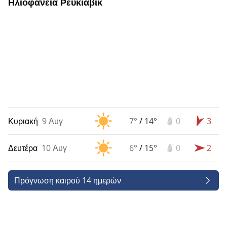
Ηλιοφάνεια Ρευκιαβικ
Κυριακή
9 Αυγ
7°
/
14°
0
3
Δευτέρα
10 Αυγ
6°
/
15°
0
2
Πρόγνωση καιρού 14 ημερών