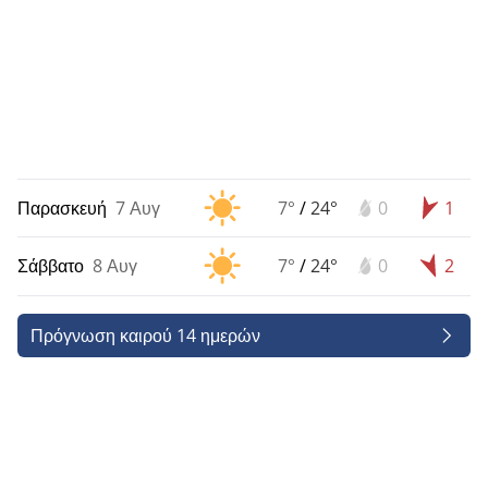
Παρασκευή
7 Αυγ
7°
/
24°
0
1
Σάββατο
8 Αυγ
7°
/
24°
0
2
Πρόγνωση καιρού 14 ημερών