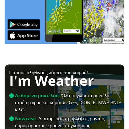
Για τους αληθινούς λάτρεις του καιρού!
I'm Weather
Δεδομένα μοντέλου:
Όλα τα γνωστά μοντέλα
ατμόσφαιρας και κυμάτων GFS, ICON, ECMWF-BNL+
κ.λπ.
Nowcast:
Λεπτομερείς προβλέψεις ραντάρ,
δορυφόροι και κεραυνοί παγκοσμίως.