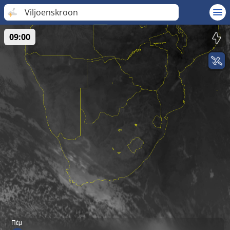
Viljoenskroon
09:00
Πέμ