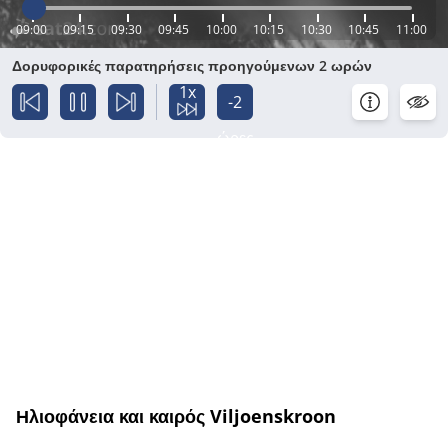
09:00
09:15
09:30
09:45
10:00
10:15
10:30
10:45
11:00
Δορυφορικές παρατηρήσεις προηγούμενων 2 ωρών
1x
-2
ώρες
Ηλιοφάνεια και καιρός Viljoenskroon